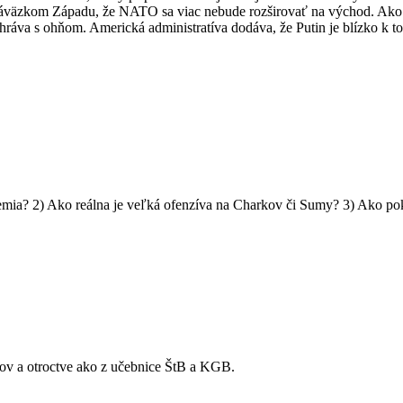
áväzkom Západu, že NATO sa viac nebude rozširovať na východ. Ako 
ahráva s ohňom. Americká administratíva dodáva, že Putin je blízko k t
mia? 2) Ako reálna je veľká ofenzíva na Charkov či Sumy? 3) Ako po
v a otroctve ako z učebnice ŠtB a KGB.