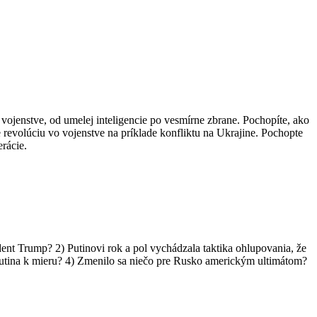
 vojenstve, od umelej inteligencie po vesmírne zbrane. Pochopíte, ako
te revolúciu vo vojenstve na príklade konfliktu na Ukrajine. Pochopte
rácie.
ent Trump? 2) Putinovi rok a pol vychádzala taktika ohlupovania, že
Putina k mieru? 4) Zmenilo sa niečo pre Rusko americkým ultimátom?