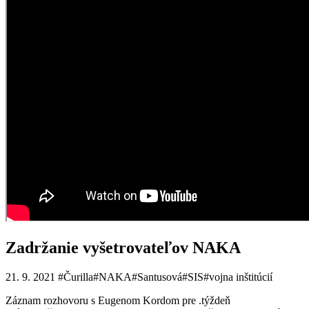
Zadržanie vyšetrovateľov NAKA
21. 9. 2021
#Čurilla
#NAKA
#Santusová
#SIS
#vojna inštitúcií
Záznam rozhovoru s Eugenom Kordom pre .týždeň