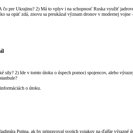
o pre Ukrajinu? 2) Má to vplyv i na schopnosť Ruska využiť jadrové z
Ako sa opäť zdá, znovu sa preukázal význam dronov v modernej vojne 
íl
ké sily? 2) Ide v tomto útoku o úspech pomoci spojencov, alebo výraz
stanbule?
informáciách o útoku.
ladimíra Putina, ak by pripravoval svojich vojakov na ďalšie výrazné 