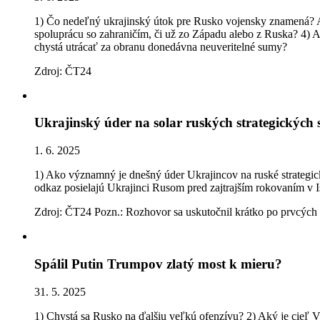
1) Čo nedeľný ukrajinský útok pre Rusko vojensky znamená? A č
spoluprácu so zahraničím, či už zo Západu alebo z Ruska? 4) 
chystá utrácať za obranu donedávna neuveritelné sumy?
Zdroj: ČT24
Ukrajinský úder na solar ruských strategických s
1. 6. 2025
1) Ako významný je dnešný úder Ukrajincov na ruské strategic
odkaz posielajú Ukrajinci Rusom pred zajtrajším rokovaním v I
Zdroj: ČT24 Pozn.: Rozhovor sa uskutočnil krátko po prvcých 
Spálil Putin Trumpov zlatý most k mieru?
31. 5. 2025
1) Chystá sa Rusko na ďalšiu veľkú ofenzívu? 2) Aký je cieľ V