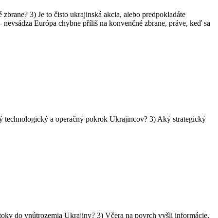
brane? 3) Je to čisto ukrajinská akcia, alebo predpokladáte
– nevsádza Európa chybne příliš na konvenčné zbrane, práve, keď sa
ný technologický a operačný pokrok Ukrajincov? 3) Aký strategický
útoky do vnútrozemia Ukrajiny? 3) Včera na povrch vyšli informácie,