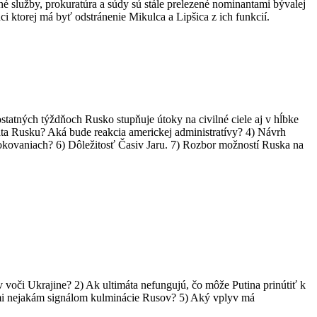
né služby, prokuratúra a súdy sú stále prelezené nominantami bývalej
i ktorej má byť odstránenie Mikulca a Lipšica z ich funkcií.
statných týždňoch Rusko stupňuje útoky na civilné ciele aj v hĺbke
ta Rusku? Aká bude reakcia americkej administratívy? 4) Návrh
okovaniach? 6) Dôležitosť Časiv Jaru. 7) Rozbor možností Ruska na
 voči Ukrajine? 2) Ak ultimáta nefungujú, čo môže Putina prinútiť k
cami nejakám signálom kulminácie Rusov? 5) Aký vplyv má