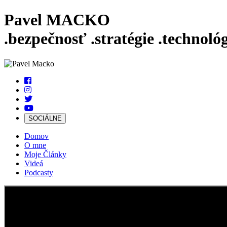
Pavel MACKO
.bezpečnosť
.stratégie
.technológ
SOCIÁLNE
Domov
O mne
Moje Články
Videá
Podcasty