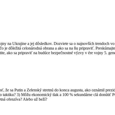
jny na Ukrajine a jej dôsledkov. Dozviete sa o najnovších trendoch vo
rečo je dôležitá celonárodná obrana a ako sa na ňu pripraviť. Preskúmaj
ite, ako sa pripraviť na budúce bezpečnostné výzvy v ére vojny 5. gene
 že sa Putin a Zelenský stretnú do konca augusta, ako oznámil prezid
to taktiku? 3) Môžu ekonomický tlak a 100 % sekundárne clá donútiť 
etná ofenzíva? Alebo už beží?