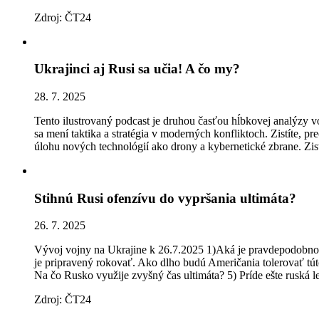
Zdroj: ČT24
Ukrajinci aj Rusi sa učia! A čo my?
28. 7. 2025
Tento ilustrovaný podcast je druhou časťou hĺbkovej analýzy vo
sa mení taktika a stratégia v moderných konfliktoch. Zistíte, p
úlohu nových technológií ako drony a kybernetické zbrane. Zist
Stihnú Rusi ofenzívu do vypršania ultimáta?
26. 7. 2025
Vývoj vojny na Ukrajine k 26.7.2025 1)Aká je pravdepodobnosť,
je pripravený rokovať. Ako dlho budú Američania tolerovať tú
Na čo Rusko využije zvyšný čas ultimáta? 5) Príde ešte ruská l
Zdroj: ČT24