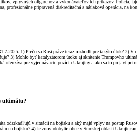
ikov, vplyvných oligarchov a vykonávateľov ich príkazov. Polícia, taj
, profesionálne pripravená diskreditačná a nátlaková operácia, na konc
.7.2025. 1) Prečo sa Rusi práve teraz rozhodli pre takýto útok? 2) V o
duje? 3) Mohlo byť katalyzátorom útoku aj skrátenie Trumpovho ultimá
fenzíva pre vyjednávaciu pozíciu Ukrajiny a ako sa to prejaví pri r
 ultimátu?
ta odzrkadľujú v situácii na bojisku a aký majú vplyv na postup Rusov
tranám na bojisku? 4) Je znovudobytie obce v Sumskej oblasti Ukrajin