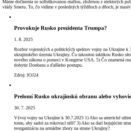
Máme dočinenia so sofistikovanou mafiou, zloženou z niektorých polit
vlády Smeru. To, čo vidíme v posledných týždňoch a dňoch, je masívna
Provokuje Rusko prezidenta Trumpa?
1. 8. 2025
Rozbor vojenských a politických spektov vojny na Ukrajine k 31
ukrajinského územia Ukrajiny. Čo takoutou taktikou Rusko sle
nového zákona o pomoci v Kongrese USA. 5) Čo znamená ruská o
dobytie Donbasu a ďalšieho postupu.
Zdroj: JOJ24
Prelomí Rusko ukrajinskú obranu alebo vyhovie
30. 7. 2025
Vývoj vojny na Ukrajine k 30.7.2025 1) Ako sa americké ultimá
tomu, aby sadol za rokovací stôl? 3) Ako sa darí bojujúcim s
reorganizácia na armádne zbory na strane Ukrajiny?