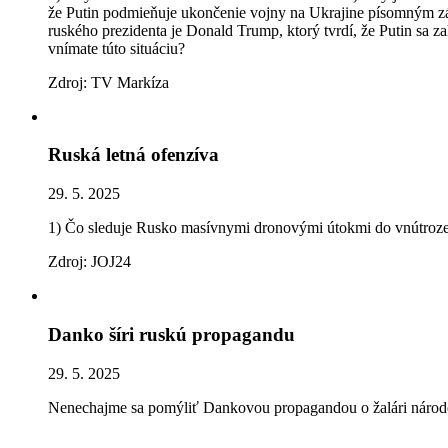
že Putin podmieňuje ukončenie vojny na Ukrajine písomným z
ruského prezidenta je Donald Trump, ktorý tvrdí, že Putin sa z
vnímate túto situáciu?
Zdroj: TV Markíza
Ruská letná ofenzíva
29. 5. 2025
1) Čo sleduje Rusko masívnymi dronovými útokmi do vnútroze
Zdroj: JOJ24
Danko šíri ruskú propagandu
29. 5. 2025
Nenechajme sa pomýliť Dankovou propagandou o žalári národo