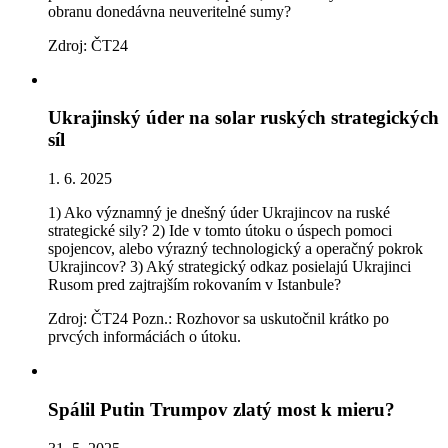
obranu donedávna neuveritelné sumy?
Zdroj: ČT24
Ukrajinský úder na solar ruských strategických
síl
1. 6. 2025
1) Ako významný je dnešný úder Ukrajincov na ruské
strategické sily? 2) Ide v tomto útoku o úspech pomoci
spojencov, alebo výrazný technologický a operačný pokrok
Ukrajincov? 3) Aký strategický odkaz posielajú Ukrajinci
Rusom pred zajtrajším rokovaním v Istanbule?
Zdroj: ČT24 Pozn.: Rozhovor sa uskutočnil krátko po
prvcých informáciách o útoku.
Spálil Putin Trumpov zlatý most k mieru?