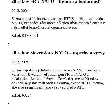
20 rokov SR v NATO – história a budúcnosť
29. 3. 2024
Záznam obsiahleho rozhovoru pre RTVS o našom vstupe do
NATO, výhodách záväzkoch a širších súvislostiach členstva v
najsilnejšej bezpečnostnej organizácii sveta.
Zdroj: RTVS, :24
20 rokov Slovenska v NATO – úspechy a výzvy
26. 3. 2024
Záznam spoločnej diskusie s poslancom NR SR Tomášom
Valáškom, bývalým veľvyslancom SR pri NATO a
redaktorkou Lenkou Ježovou. Čo všetko sme za 20 rokov
dosiahli, aký sme mali osoh z členstva, ako sa NATO menilo,
ako sme sa menili my, aké výzvy sú pred NATO.
Zdroj: JOJ24