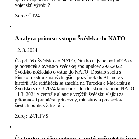
vojenskú výrobu?
Zdroj: ČT24
Analýza prínosu vstupu Švédska do NATO
12. 3. 2024
Čo prináša Švédsko do NATO, čím ho najviac posilní? Aký
je potenciál slovensko-švédskej spolupráce? 29.6.2022
Švédsko požiadalo o vstup do NATO. Dostalo spolu s
Fínskom jednu z najrýchlejších pozvánok do Aliancie v
histórii. Ale ratifikácia sa zasekla na Turecku a Maďarsku a
Švédsko sa 7.3.2024 konečne stalo členskou krajinou NATO.
11.3. 2024 v centrále aliancie vztýčili švédsku vlajku za
prítomnosti premiéra, princezny, ministrov a predsedov
šiestich politických strán.
Zdroj: :24/RTVS
Čo bude s naším nebom a budú naše elektrárne