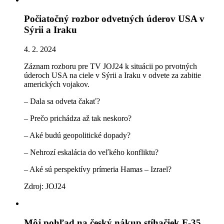
Počiatočný rozbor odvetných úderov USA v
Sýrii a Iraku
4. 2. 2024
Záznam rozboru pre TV JOJ24 k situácii po prvotných
úderoch USA na ciele v Sýrii a Iraku v odvete za zabitie
amerických vojakov.
– Dala sa odveta čakať?
– Prečo prichádza až tak neskoro?
– Aké budú geopolitické dopady?
– Nehrozí eskalácia do veľkého konfliktu?
– Aké sú perspektívy prímeria Hamas – Izrael?
Zdroj: JOJ24
Môj pohľad na český nákup stíhačiek F-35