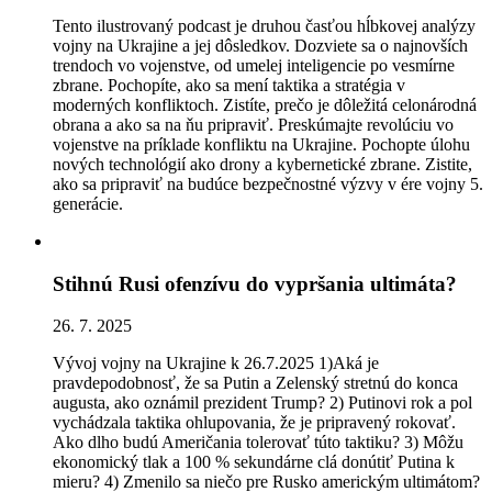
Tento ilustrovaný podcast je druhou časťou hĺbkovej analýzy
vojny na Ukrajine a jej dôsledkov. Dozviete sa o najnovších
trendoch vo vojenstve, od umelej inteligencie po vesmírne
zbrane. Pochopíte, ako sa mení taktika a stratégia v
moderných konfliktoch. Zistíte, prečo je dôležitá celonárodná
obrana a ako sa na ňu pripraviť. Preskúmajte revolúciu vo
vojenstve na príklade konfliktu na Ukrajine. Pochopte úlohu
nových technológií ako drony a kybernetické zbrane. Zistite,
ako sa pripraviť na budúce bezpečnostné výzvy v ére vojny 5.
generácie.
Stihnú Rusi ofenzívu do vypršania ultimáta?
26. 7. 2025
Vývoj vojny na Ukrajine k 26.7.2025 1)Aká je
pravdepodobnosť, že sa Putin a Zelenský stretnú do konca
augusta, ako oznámil prezident Trump? 2) Putinovi rok a pol
vychádzala taktika ohlupovania, že je pripravený rokovať.
Ako dlho budú Američania tolerovať túto taktiku? 3) Môžu
ekonomický tlak a 100 % sekundárne clá donútiť Putina k
mieru? 4) Zmenilo sa niečo pre Rusko americkým ultimátom?