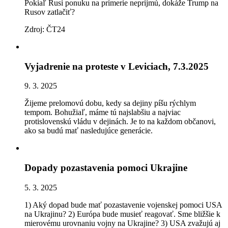
Pokiaľ Rusi ponuku na prímerie neprijmú, dokáže Trump na
Rusov zatlačiť?
Zdroj: ČT24
Vyjadrenie na proteste v Leviciach, 7.3.2025
9. 3. 2025
Žijeme prelomovú dobu, kedy sa dejiny píšu rýchlym
tempom. Bohužiaľ, máme tú najslabšiu a najviac
protislovenskú vládu v dejinách. Je to na každom občanovi,
ako sa budú mať nasledujúce generácie.
Dopady pozastavenia pomoci Ukrajine
5. 3. 2025
1) Aký dopad bude mať pozastavenie vojenskej pomoci USA
na Ukrajinu? 2) Európa bude musieť reagovať. Sme bližšie k
mierovému urovnaniu vojny na Ukrajine? 3) USA zvažujú aj