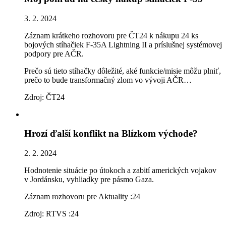
3. 2. 2024
Záznam krátkeho rozhovoru pre ČT24 k nákupu 24 ks
bojových stíhačiek F-35A Lightning II a príslušnej systémovej
podpory pre AČR.
Prečo sú tieto stíhačky dôležité, aké funkcie/misie môžu plniť,
prečo to bude transformačný zlom vo vývoji AČR…
Zdroj: ČT24
Hrozí ďalší konflikt na Blízkom východe?
2. 2. 2024
Hodnotenie situácie po útokoch a zabití amerických vojakov
v Jordánsku, vyhliadky pre pásmo Gaza.
Záznam rozhovoru pre Aktuality :24
Zdroj: RTVS :24