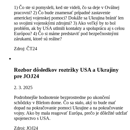
1) Čo ste si pomysleli, ked ste videli, čo sa deje v Oválnej
pracovni? 2) Čo bude znamenať prípadné zastavenie
americkej vojenskej pomoci? Dokáže sa Ukrajina brániť len
so svojimi vojenskými zdrojmi? 3) Ako veľký by to bol
problém, ak by USA utlmili kontakty a spoluprácu aj s celou
Európou? 4) Čo si máme predstaviť pod bezpečnostnými
zárukami, ktoré sú reálne?
Zdroj: ČT24
Rozbor dôsledkov roztržky USA a Ukrajiny
pre JOJ24
2. 3. 2025
Podrobnejšie hodnotenie bezprostredne po ukončení
schôdzky v BIelom dome. Čo sa stalo, aký to bude mať
dopad na pokračovanie pomoci Ukrajine a na pokračovanie
vojny. Ako by mala reagovať Európa, prečo je dôležité udržať
spojenectvo s USA.
Zdroj: JOJ24