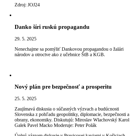
Zdroj: JOJ24
Danko šíri ruskú propagandu
29. 5. 2025
Nenechajme sa pomýliť Dankovou propagandou o žalári
národov a otroctve ako z učebnice ŠtB a KGB.
Nový plán pre bezpečnosť a prosperitu
25. 5. 2025
Zaujímavá diskusia o súčasných výzvach a budúcnosti
Slovenska z pohľadu geopolitiky, diplomacie, bezpečnosti a
obrany, ekonomiky. Diskutujú: Miroslav Wlachovský Karol
Galek Pavel Macko Moderuje: Peter Polák
Úplný záznam diskusie v Pravicovej kaviarni v Košiciach.