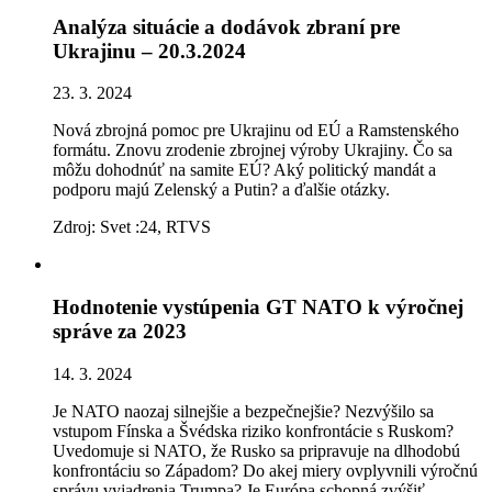
Analýza situácie a dodávok zbraní pre
Ukrajinu – 20.3.2024
23. 3. 2024
Nová zbrojná pomoc pre Ukrajinu od EÚ a Ramstenského
formátu. Znovu zrodenie zbrojnej výroby Ukrajiny. Čo sa
môžu dohodnúť na samite EÚ? Aký politický mandát a
podporu majú Zelenský a Putin? a ďalšie otázky.
Zdroj: Svet :24, RTVS
Hodnotenie vystúpenia GT NATO k výročnej
správe za 2023
14. 3. 2024
Je NATO naozaj silnejšie a bezpečnejšie? Nezvýšilo sa
vstupom Fínska a Švédska riziko konfrontácie s Ruskom?
Uvedomuje si NATO, že Rusko sa pripravuje na dlhodobú
konfrontáciu so Západom? Do akej miery ovplyvnili výročnú
správu vyjadrenia Trumpa? Je Európa schopná zvýšiť