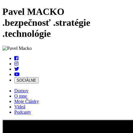
Pavel MACKO
.bezpečnosť
.stratégie
.technológie
SOCIÁLNE
Domov
O mne
Moje Články
Videá
Podcasty