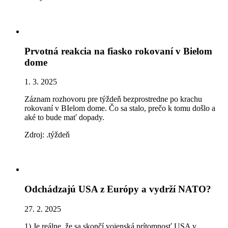
Prvotná reakcia na fiasko rokovaní v Bielom
dome
1. 3. 2025
Záznam rozhovoru pre týždeň bezprostredne po krachu
rokovaní v BIelom dome. Čo sa stalo, prečo k tomu došlo a
aké to bude mať dopady.
Zdroj: .týždeň
Odchádzajú USA z Európy a vydrží NATO?
27. 2. 2025
1) Je reálne, že sa skončí vojenská prítomnosť USA v