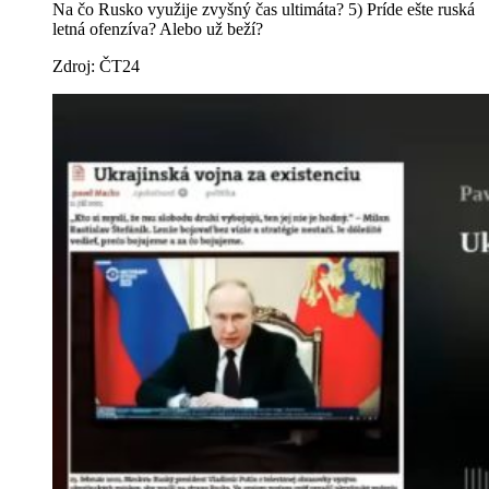
Na čo Rusko využije zvyšný čas ultimáta? 5) Príde ešte ruská
letná ofenzíva? Alebo už beží?
Zdroj: ČT24