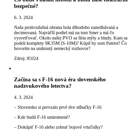
bezpečné?
6. 3. 2024
Naša protivzdušná obrana bola dlhodobo zanedbávaná a
decimovaná. Najväčší podiel má na tom Smer a má čo
vysvetľovať. Okolo našej PVO sa šíria mýty a bludy. Kam sa
podeli komplety 9K35M (S-10M)? Kúpil by som Patriot? Čo
hovorím na uniknutý nemecký rozhovor?
Zdroj: JOJ24
Začína sa s F-16 nová éra slovenského
nadzvukového letectva?
4. 3. 2024
– Slovensko si prevzalo prvé dve stíhačky F-16
– Kde budú F-16 umiestnené?
– Dokúpiť F-16 alebo zobrať bojové vrtuľníky?