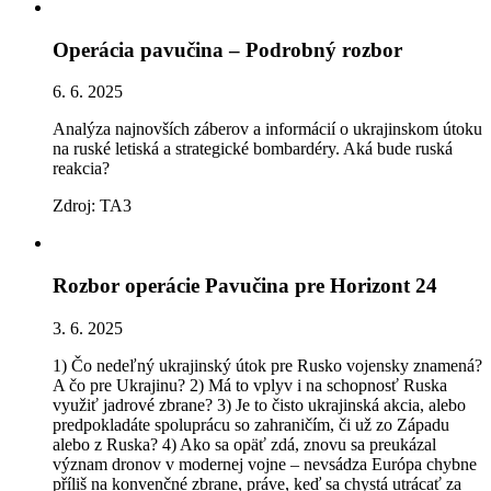
Operácia pavučina – Podrobný rozbor
6. 6. 2025
Analýza najnovších záberov a informácií o ukrajinskom útoku
na ruské letiská a strategické bombardéry. Aká bude ruská
reakcia?
Zdroj: TA3
Rozbor operácie Pavučina pre Horizont 24
3. 6. 2025
1) Čo nedeľný ukrajinský útok pre Rusko vojensky znamená?
A čo pre Ukrajinu? 2) Má to vplyv i na schopnosť Ruska
využiť jadrové zbrane? 3) Je to čisto ukrajinská akcia, alebo
predpokladáte spoluprácu so zahraničím, či už zo Západu
alebo z Ruska? 4) Ako sa opäť zdá, znovu sa preukázal
význam dronov v modernej vojne – nevsádza Európa chybne
příliš na konvenčné zbrane, práve, keď sa chystá utrácať za