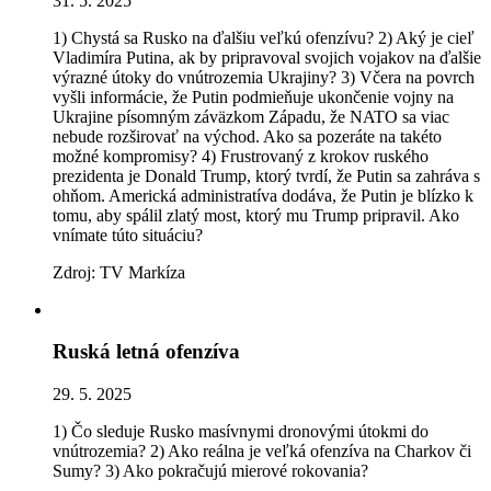
31. 5. 2025
1) Chystá sa Rusko na ďalšiu veľkú ofenzívu? 2) Aký je cieľ
Vladimíra Putina, ak by pripravoval svojich vojakov na ďalšie
výrazné útoky do vnútrozemia Ukrajiny? 3) Včera na povrch
vyšli informácie, že Putin podmieňuje ukončenie vojny na
Ukrajine písomným záväzkom Západu, že NATO sa viac
nebude rozširovať na východ. Ako sa pozeráte na takéto
možné kompromisy? 4) Frustrovaný z krokov ruského
prezidenta je Donald Trump, ktorý tvrdí, že Putin sa zahráva s
ohňom. Americká administratíva dodáva, že Putin je blízko k
tomu, aby spálil zlatý most, ktorý mu Trump pripravil. Ako
vnímate túto situáciu?
Zdroj: TV Markíza
Ruská letná ofenzíva
29. 5. 2025
1) Čo sleduje Rusko masívnymi dronovými útokmi do
vnútrozemia? 2) Ako reálna je veľká ofenzíva na Charkov či
Sumy? 3) Ako pokračujú mierové rokovania?