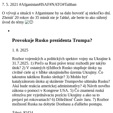
7. 5. 2021
#Afganistan
#ISAF
#NATO
#Taliban
O vývoji a situácii v Afganistane by sa dalo hovoriť aj niekoľko dní.
Zhrnúť 20 rokov do 35 minút nie je ľahké, ale berte to ako súhrný
úvod do témy
Provokuje Rusko prezidenta Trumpa?
1. 8. 2025
Rozbor vojenských a politických spektov vojny na Ukrajine k
31.7.2025. 1) Prečo sa Rusi práve teraz rozhodli pre takýto
útok? 2) V ostatných týždňoch Rusko stupňuje útoky na
civilné ciele aj v hĺbke ukrajinského územia Ukrajiny. Čo
takoutou taktikou Rusko sleduje? 3) Mohlo byť
katalyzátorom útoku aj skrátenie Trumpovho ultimáta Rusku?
Aká bude reakcia americkej administratívy? 4) Návrh nového
zákona o pomoci v Kongrese USA. 5) Čo znamená ruská
ofenzíva pre vyjednávaciu pozíciu Ukrajiny a ako sa to
prejaví pri rokovaniach? 6) Dôležitosť Časiv Jaru. 7) Rozbor
možností Ruska na dobytie Donbasu a ďalšieho postupu.
Zdroj: JOJ24