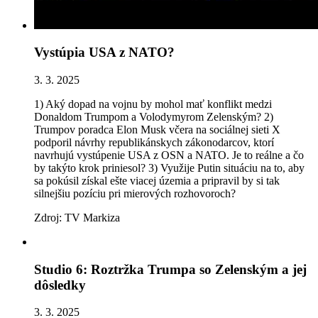
Vystúpia USA z NATO?
3. 3. 2025
1) Aký dopad na vojnu by mohol mať konflikt medzi
Donaldom Trumpom a Volodymyrom Zelenským? 2)
Trumpov poradca Elon Musk včera na sociálnej sieti X
podporil návrhy republikánskych zákonodarcov, ktorí
navrhujú vystúpenie USA z OSN a NATO. Je to reálne a čo
by takýto krok priniesol? 3) Využije Putin situáciu na to, aby
sa pokúsil získal ešte viacej územia a pripravil by si tak
silnejšiu pozíciu pri mierových rozhovoroch?
Zdroj: TV Markiza
Studio 6: Roztržka Trumpa so Zelenským a jej
dôsledky
3. 3. 2025