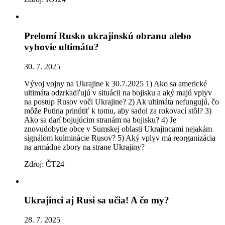
Prelomí Rusko ukrajinskú obranu alebo
vyhovie ultimátu?
30. 7. 2025
Vývoj vojny na Ukrajine k 30.7.2025 1) Ako sa americké
ultimáta odzrkadľujú v situácii na bojisku a aký majú vplyv
na postup Rusov voči Ukrajine? 2) Ak ultimáta nefungujú, čo
môže Putina prinútiť k tomu, aby sadol za rokovací stôl? 3)
Ako sa darí bojujúcim stranám na bojisku? 4) Je
znovudobytie obce v Sumskej oblasti Ukrajincami nejakám
signálom kulminácie Rusov? 5) Aký vplyv má reorganizácia
na armádne zbory na strane Ukrajiny?
Zdroj: ČT24
Ukrajinci aj Rusi sa učia! A čo my?
28. 7. 2025