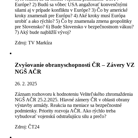
Európe? 2) Budú sa vôbec USA angažovať konvenčnými
silami aj v prípade konfliktu v Európe? 3) Čo by americké
kroky znamenali pre Európu? 4) Aké kroky musí Európa
urobiť a ako rýchlo? 5) Čo by znamenala zmena geopolitiky
pre Slovensko? 6) Bude Slovensko v bezpečnostnom vákuu?
7) Aký bude najbližší vývoj?
Zdroj: TV Markíza
Zvyšovanie obranyschopnosti ČR – Závery VZ
NGŠ AČR
26. 2. 2025
Záznam rozhovoru k hodnoteniu Veliteľského zhromaždenia
NGŠ AČR 25.2.2025. Hlavné zámery ČR v oblasti obrany
výstavby armády. Reakcia na meniace sa bezpečnostné
podmienky. Priority rozvoja AČR. Ako rýchlo treba
vybudovať vojenskú odstrašujúcu silu a prečo?
Zdroj: ČT24