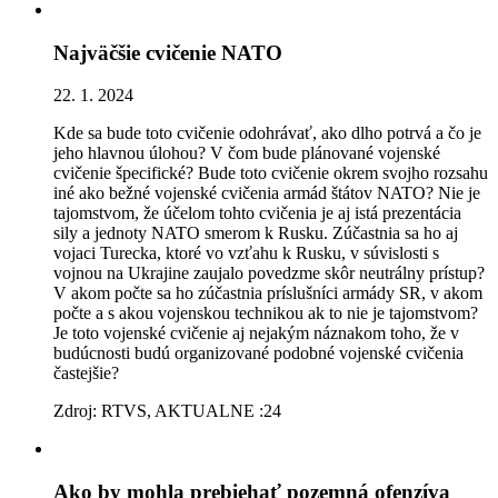
Najväčšie cvičenie NATO
22. 1. 2024
Kde sa bude toto cvičenie odohrávať, ako dlho potrvá a čo je
jeho hlavnou úlohou? V čom bude plánované vojenské
cvičenie špecifické? Bude toto cvičenie okrem svojho rozsahu
iné ako bežné vojenské cvičenia armád štátov NATO? Nie je
tajomstvom, že účelom tohto cvičenia je aj istá prezentácia
sily a jednoty NATO smerom k Rusku. Zúčastnia sa ho aj
vojaci Turecka, ktoré vo vzťahu k Rusku, v súvislosti s
vojnou na Ukrajine zaujalo povedzme skôr neutrálny prístup?
V akom počte sa ho zúčastnia príslušníci armády SR, v akom
počte a s akou vojenskou technikou ak to nie je tajomstvom?
Je toto vojenské cvičenie aj nejakým náznakom toho, že v
budúcnosti budú organizované podobné vojenské cvičenia
častejšie?
Zdroj: RTVS, AKTUALNE :24
Ako by mohla prebiehať pozemná ofenzíva