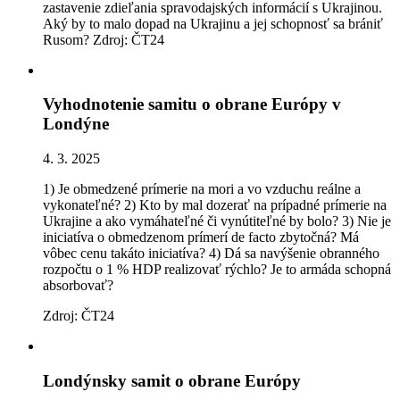
zastavenie zdieľania spravodajských informácií s Ukrajinou.
Aký by to malo dopad na Ukrajinu a jej schopnosť sa brániť
Rusom? Zdroj: ČT24
Vyhodnotenie samitu o obrane Európy v
Londýne
4. 3. 2025
1) Je obmedzené prímerie na mori a vo vzduchu reálne a
vykonateľné? 2) Kto by mal dozerať na prípadné prímerie na
Ukrajine a ako vymáhateľné či vynútiteľné by bolo? 3) Nie je
iniciatíva o obmedzenom prímerí de facto zbytočná? Má
vôbec cenu takáto iniciatíva? 4) Dá sa navýšenie obranného
rozpočtu o 1 % HDP realizovať rýchlo? Je to armáda schopná
absorbovať?
Zdroj: ČT24
Londýnsky samit o obrane Európy