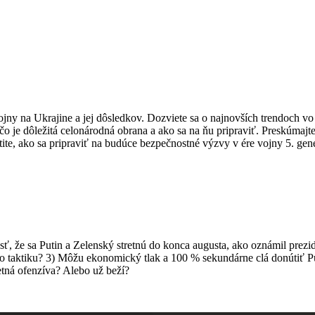
jny na Ukrajine a jej dôsledkov. Dozviete sa o najnovších trendoch vo
rečo je dôležitá celonárodná obrana a ako sa na ňu pripraviť. Preskúmaj
ite, ako sa pripraviť na budúce bezpečnostné výzvy v ére vojny 5. gene
 že sa Putin a Zelenský stretnú do konca augusta, ako oznámil prezid
to taktiku? 3) Môžu ekonomický tlak a 100 % sekundárne clá donútiť 
etná ofenzíva? Alebo už beží?