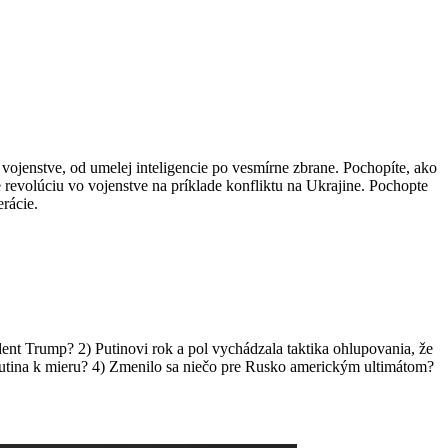
 vojenstve, od umelej inteligencie po vesmírne zbrane. Pochopíte, ako
te revolúciu vo vojenstve na príklade konfliktu na Ukrajine. Pochopte
rácie.
ent Trump? 2) Putinovi rok a pol vychádzala taktika ohlupovania, že
Putina k mieru? 4) Zmenilo sa niečo pre Rusko americkým ultimátom?