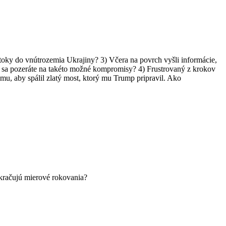
útoky do vnútrozemia Ukrajiny? 3) Včera na povrch vyšli informácie,
sa pozeráte na takéto možné kompromisy? 4) Frustrovaný z krokov
omu, aby spálil zlatý most, ktorý mu Trump pripravil. Ako
kračujú mierové rokovania?