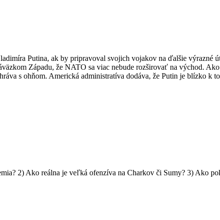
ladimíra Putina, ak by pripravoval svojich vojakov na ďalšie výrazné 
áväzkom Západu, že NATO sa viac nebude rozširovať na východ. Ako 
ahráva s ohňom. Americká administratíva dodáva, že Putin je blízko k t
mia? 2) Ako reálna je veľká ofenzíva na Charkov či Sumy? 3) Ako po