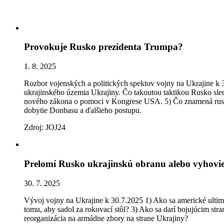
Provokuje Rusko prezidenta Trumpa?
1. 8. 2025
Rozbor vojenských a politických spektov vojny na Ukrajine k 31
ukrajinského územia Ukrajiny. Čo takoutou taktikou Rusko sle
nového zákona o pomoci v Kongrese USA. 5) Čo znamená ruská o
dobytie Donbasu a ďalšieho postupu.
Zdroj: JOJ24
Prelomí Rusko ukrajinskú obranu alebo vyhovie
30. 7. 2025
Vývoj vojny na Ukrajine k 30.7.2025 1) Ako sa americké ultimá
tomu, aby sadol za rokovací stôl? 3) Ako sa darí bojujúcim s
reorganizácia na armádne zbory na strane Ukrajiny?