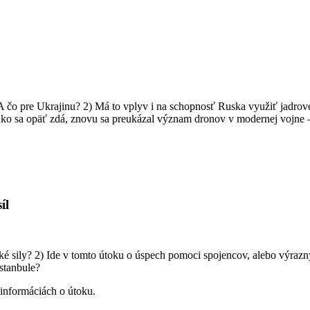
o pre Ukrajinu? 2) Má to vplyv i na schopnosť Ruska využiť jadrové z
Ako sa opäť zdá, znovu sa preukázal význam dronov v modernej vojne 
íl
ké sily? 2) Ide v tomto útoku o úspech pomoci spojencov, alebo výraz
stanbule?
informáciách o útoku.