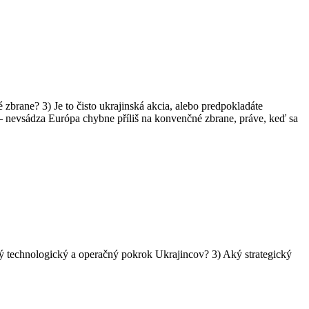
brane? 3) Je to čisto ukrajinská akcia, alebo predpokladáte
– nevsádza Európa chybne příliš na konvenčné zbrane, práve, keď sa
ný technologický a operačný pokrok Ukrajincov? 3) Aký strategický