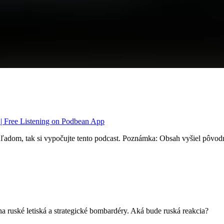
 | Free Listening on Podbean App
ľadom, tak si vypočujte tento podcast. Poznámka: Obsah vyšiel pôvodn
a ruské letiská a strategické bombardéry. Aká bude ruská reakcia?