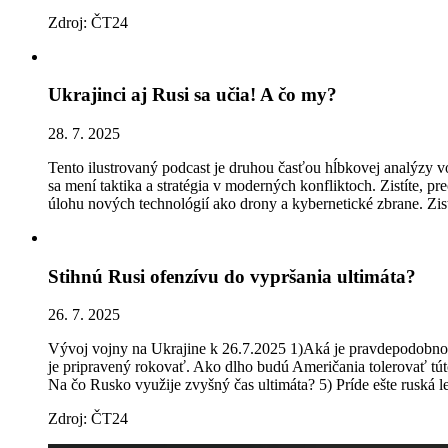
Zdroj: ČT24
Ukrajinci aj Rusi sa učia! A čo my?
28. 7. 2025
Tento ilustrovaný podcast je druhou časťou hĺbkovej analýzy vo
sa mení taktika a stratégia v moderných konfliktoch. Zistíte, p
úlohu nových technológií ako drony a kybernetické zbrane. Zist
Stihnú Rusi ofenzívu do vypršania ultimáta?
26. 7. 2025
Vývoj vojny na Ukrajine k 26.7.2025 1)Aká je pravdepodobnosť,
je pripravený rokovať. Ako dlho budú Američania tolerovať tú
Na čo Rusko využije zvyšný čas ultimáta? 5) Príde ešte ruská l
Zdroj: ČT24