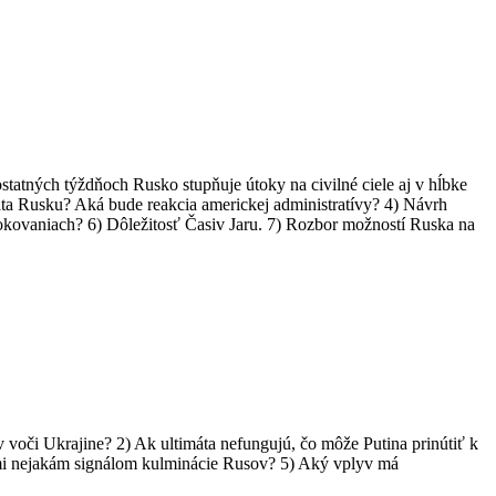
statných týždňoch Rusko stupňuje útoky na civilné ciele aj v hĺbke
ta Rusku? Aká bude reakcia americkej administratívy? 4) Návrh
okovaniach? 6) Dôležitosť Časiv Jaru. 7) Rozbor možností Ruska na
 voči Ukrajine? 2) Ak ultimáta nefungujú, čo môže Putina prinútiť k
cami nejakám signálom kulminácie Rusov? 5) Aký vplyv má