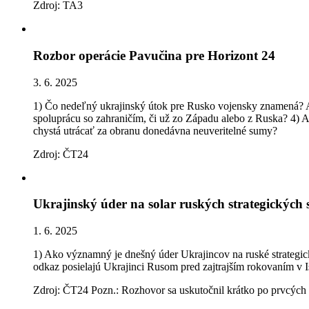
Zdroj: TA3
Rozbor operácie Pavučina pre Horizont 24
3. 6. 2025
1) Čo nedeľný ukrajinský útok pre Rusko vojensky znamená? A č
spoluprácu so zahraničím, či už zo Západu alebo z Ruska? 4) 
chystá utrácať za obranu donedávna neuveritelné sumy?
Zdroj: ČT24
Ukrajinský úder na solar ruských strategických s
1. 6. 2025
1) Ako významný je dnešný úder Ukrajincov na ruské strategic
odkaz posielajú Ukrajinci Rusom pred zajtrajším rokovaním v I
Zdroj: ČT24 Pozn.: Rozhovor sa uskutočnil krátko po prvcých 