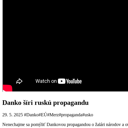
Danko šíri ruskú propagandu
29. 5. 2025
#Danko
#EÚ
#Merz
#propaganda
#usko
Nenechajme sa pomýliť Dankovou propagandou o žalári národov a o