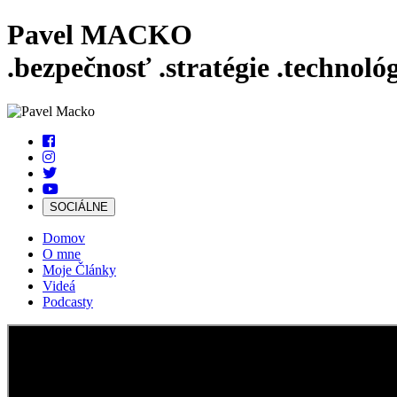
Pavel MACKO
.bezpečnosť
.stratégie
.technológ
SOCIÁLNE
Domov
O mne
Moje Články
Videá
Podcasty