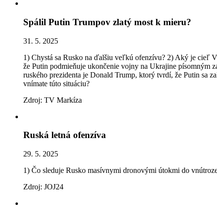
Spálil Putin Trumpov zlatý most k mieru?
31. 5. 2025
1) Chystá sa Rusko na ďalšiu veľkú ofenzívu? 2) Aký je cieľ V
že Putin podmieňuje ukončenie vojny na Ukrajine písomným z
ruského prezidenta je Donald Trump, ktorý tvrdí, že Putin sa z
vnímate túto situáciu?
Zdroj: TV Markíza
Ruská letná ofenzíva
29. 5. 2025
1) Čo sleduje Rusko masívnymi dronovými útokmi do vnútroze
Zdroj: JOJ24