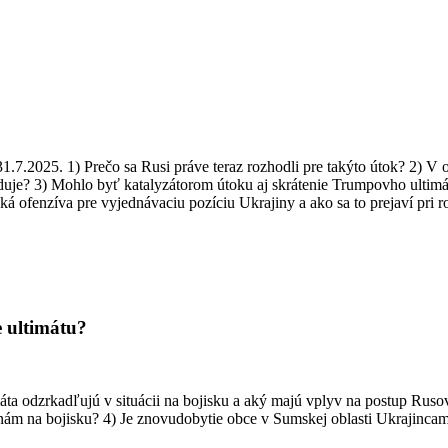
.7.2025. 1) Prečo sa Rusi práve teraz rozhodli pre takýto útok? 2) V o
duje? 3) Mohlo byť katalyzátorom útoku aj skrátenie Trumpovho ultimá
fenzíva pre vyjednávaciu pozíciu Ukrajiny a ako sa to prejaví pri r
 ultimátu?
ta odzrkadľujú v situácii na bojisku a aký majú vplyv na postup Rusov
tranám na bojisku? 4) Je znovudobytie obce v Sumskej oblasti Ukrajin