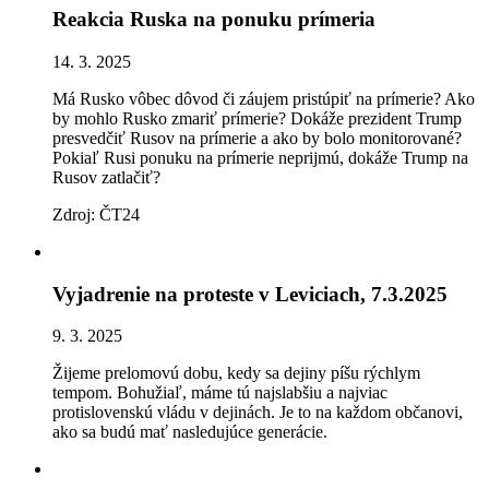
Reakcia Ruska na ponuku prímeria
14. 3. 2025
Má Rusko vôbec dôvod či záujem pristúpiť na prímerie? Ako
by mohlo Rusko zmariť prímerie? Dokáže prezident Trump
presvedčiť Rusov na prímerie a ako by bolo monitorované?
Pokiaľ Rusi ponuku na prímerie neprijmú, dokáže Trump na
Rusov zatlačiť?
Zdroj: ČT24
Vyjadrenie na proteste v Leviciach, 7.3.2025
9. 3. 2025
Žijeme prelomovú dobu, kedy sa dejiny píšu rýchlym
tempom. Bohužiaľ, máme tú najslabšiu a najviac
protislovenskú vládu v dejinách. Je to na každom občanovi,
ako sa budú mať nasledujúce generácie.