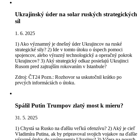
Ukrajinský úder na solar ruských strategických
síl
1. 6. 2025
1) Ako významný je dnešný úder Ukrajincov na ruské
strategické sily? 2) Ide v tomto útoku o úspech pomoci
spojencov, alebo výrazný technologický a operačný pokrok
Ukrajincov? 3) Aký strategický odkaz posielajú Ukrajinci
Rusom pred zajtrajším rokovaním v Istanbule?
Zdroj: ČT24 Pozn.: Rozhovor sa uskutočnil krátko po
prvcých informáciách o útoku.
Spálil Putin Trumpov zlatý most k mieru?
31. 5. 2025
1) Chystá sa Rusko na ďalšiu veľkú ofenzívu? 2) Aký je cieľ
Vladimíra Putina, ak by pripravoval svojich vojakov na ďalšie
výrazné útoky do vnútrozemia Ukrajiny? 3) Včera na povrch