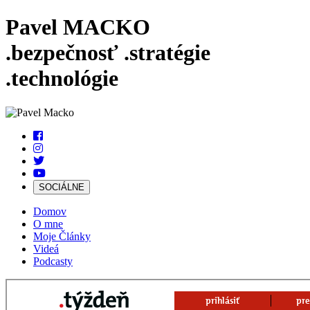
Pavel MACKO
.bezpečnosť
.stratégie
.technológie
SOCIÁLNE
Domov
O mne
Moje Články
Videá
Podcasty