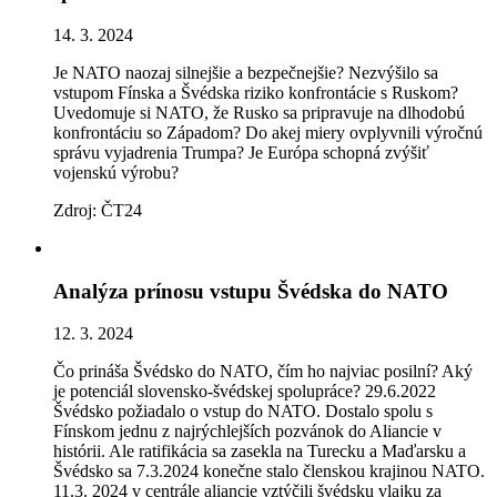
14. 3. 2024
Je NATO naozaj silnejšie a bezpečnejšie? Nezvýšilo sa
vstupom Fínska a Švédska riziko konfrontácie s Ruskom?
Uvedomuje si NATO, že Rusko sa pripravuje na dlhodobú
konfrontáciu so Západom? Do akej miery ovplyvnili výročnú
správu vyjadrenia Trumpa? Je Európa schopná zvýšiť
vojenskú výrobu?
Zdroj: ČT24
Analýza prínosu vstupu Švédska do NATO
12. 3. 2024
Čo prináša Švédsko do NATO, čím ho najviac posilní? Aký
je potenciál slovensko-švédskej spolupráce? 29.6.2022
Švédsko požiadalo o vstup do NATO. Dostalo spolu s
Fínskom jednu z najrýchlejších pozvánok do Aliancie v
histórii. Ale ratifikácia sa zasekla na Turecku a Maďarsku a
Švédsko sa 7.3.2024 konečne stalo členskou krajinou NATO.
11.3. 2024 v centrále aliancie vztýčili švédsku vlajku za