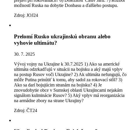
prejaví pri rokovaniach? 6) Dôležitosť Časiv Jaru. 7) Rozbor
možností Ruska na dobytie Donbasu a ďalšieho postupu.
Zdroj: JOJ24
Prelomí Rusko ukrajinskú obranu alebo
vyhovie ultimátu?
30. 7. 2025
Vývoj vojny na Ukrajine k 30.7.2025 1) Ako sa americké
ultimáta odzrkadľujú v situácii na bojisku a aký majú vplyv
na postup Rusov voči Ukrajine? 2) Ak ultimáta nefungujú, čo
môže Putina prinútiť k tomu, aby sadol za rokovací stôl? 3)
Ako sa darí bojujúcim stranám na bojisku? 4) Je
znovudobytie obce v Sumskej oblasti Ukrajincami nejakám
signálom kulminácie Rusov? 5) Aký vplyv má reorganizácia
na armádne zbory na strane Ukrajiny?
Zdroj: ČT24