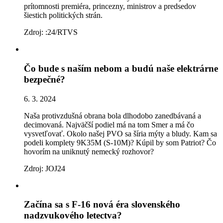
prítomnosti premiéra, princezny, ministrov a predsedov
šiestich politických strán.
Zdroj: :24/RTVS
Čo bude s naším nebom a budú naše elektrárne
bezpečné?
6. 3. 2024
Naša protivzdušná obrana bola dlhodobo zanedbávaná a
decimovaná. Najväčší podiel má na tom Smer a má čo
vysvetľovať. Okolo našej PVO sa šíria mýty a bludy. Kam sa
podeli komplety 9K35M (S-10M)? Kúpil by som Patriot? Čo
hovorím na uniknutý nemecký rozhovor?
Zdroj: JOJ24
Začína sa s F-16 nová éra slovenského
nadzvukového letectva?