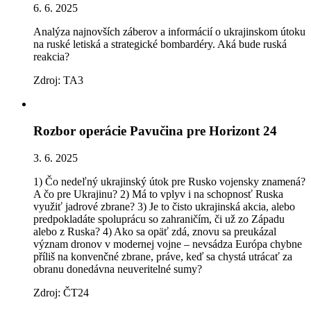
6. 6. 2025
Analýza najnovších záberov a informácií o ukrajinskom útoku
na ruské letiská a strategické bombardéry. Aká bude ruská
reakcia?
Zdroj: TA3
Rozbor operácie Pavučina pre Horizont 24
3. 6. 2025
1) Čo nedeľný ukrajinský útok pre Rusko vojensky znamená?
A čo pre Ukrajinu? 2) Má to vplyv i na schopnosť Ruska
využiť jadrové zbrane? 3) Je to čisto ukrajinská akcia, alebo
predpokladáte spoluprácu so zahraničím, či už zo Západu
alebo z Ruska? 4) Ako sa opäť zdá, znovu sa preukázal
význam dronov v modernej vojne – nevsádza Európa chybne
příliš na konvenčné zbrane, práve, keď sa chystá utrácať za
obranu donedávna neuveritelné sumy?
Zdroj: ČT24