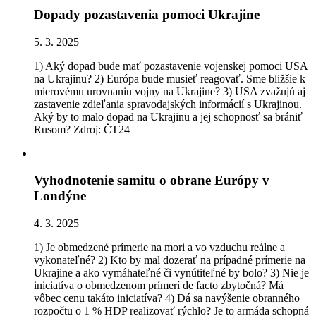
Dopady pozastavenia pomoci Ukrajine
5. 3. 2025
1) Aký dopad bude mať pozastavenie vojenskej pomoci USA
na Ukrajinu? 2) Európa bude musieť reagovať. Sme bližšie k
mierovému urovnaniu vojny na Ukrajine? 3) USA zvažujú aj
zastavenie zdieľania spravodajských informácií s Ukrajinou.
Aký by to malo dopad na Ukrajinu a jej schopnosť sa brániť
Rusom? Zdroj: ČT24
Vyhodnotenie samitu o obrane Európy v
Londýne
4. 3. 2025
1) Je obmedzené prímerie na mori a vo vzduchu reálne a
vykonateľné? 2) Kto by mal dozerať na prípadné prímerie na
Ukrajine a ako vymáhateľné či vynútiteľné by bolo? 3) Nie je
iniciatíva o obmedzenom prímerí de facto zbytočná? Má
vôbec cenu takáto iniciatíva? 4) Dá sa navýšenie obranného
rozpočtu o 1 % HDP realizovať rýchlo? Je to armáda schopná