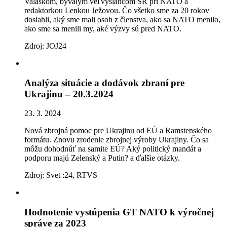
Valáškom, bývalým veľvyslancom SR pri NATO a
redaktorkou Lenkou Ježovou. Čo všetko sme za 20 rokov
dosiahli, aký sme mali osoh z členstva, ako sa NATO menilo,
ako sme sa menili my, aké výzvy sú pred NATO.
Zdroj: JOJ24
Analýza situácie a dodávok zbraní pre
Ukrajinu – 20.3.2024
23. 3. 2024
Nová zbrojná pomoc pre Ukrajinu od EÚ a Ramstenského
formátu. Znovu zrodenie zbrojnej výroby Ukrajiny. Čo sa
môžu dohodnúť na samite EÚ? Aký politický mandát a
podporu majú Zelenský a Putin? a ďalšie otázky.
Zdroj: Svet :24, RTVS
Hodnotenie vystúpenia GT NATO k výročnej
správe za 2023