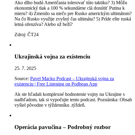
Ako dlho budú Američania tolerovať túto taktiku? 3) Môžu
ekonomický tlak a 100 % sekundárne clá donútiť Putina k
mieru? 4) Zmenilo sa niečo pre Rusko americkým ultimátom?
Na čo Rusko využije zvyšný čas ultimáta? 5) Príde ešte ruská
letná ofenzíva? Alebo už beží?
Zdroj: ČT24
Ukrajinská vojna za existenciu
25. 7. 2025
Source:
Pavel Macko Podcast – Ukrajinská vojna za
existenciu | Free Listening on Podbean App
Ak ste hľadali komplexné hodnotenie vojny na Ukrajine s
nadhľadom, tak si vypočujte tento podcast. Poznámka: Obsah
vyšiel pôvodne v týždenníku .týždeň.
Operácia pavučina – Podrobný rozbor