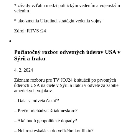
* zásady vzťahu medzi politickým vedením a vojenským
velením
* ako zmenia Ukrajinci stratégiu vedenia vojny
Zdroj: RTVS :24
Počiatočný rozbor odvetných úderov USA v
Sýrii a Iraku
4. 2. 2024
Záznam rozboru pre TV JOJ24 k situácii po prvotných
úderoch USA na ciele v Sýrii a Iraku v odvete za zabitie
amerických vojakov.
– Dala sa odveta čakať?
– Prečo prichádza až tak neskoro?
– Aké budú geopolitické dopady?
– Nehrozí eskalácia do veľkého konfliktu?