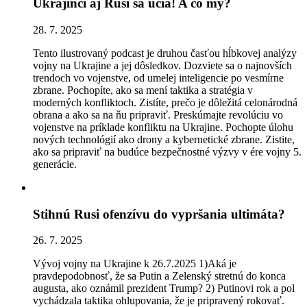
Ukrajinci aj Rusi sa učia! A čo my?
28. 7. 2025
Tento ilustrovaný podcast je druhou časťou hĺbkovej analýzy
vojny na Ukrajine a jej dôsledkov. Dozviete sa o najnovších
trendoch vo vojenstve, od umelej inteligencie po vesmírne
zbrane. Pochopíte, ako sa mení taktika a stratégia v
moderných konfliktoch. Zistíte, prečo je dôležitá celonárodná
obrana a ako sa na ňu pripraviť. Preskúmajte revolúciu vo
vojenstve na príklade konfliktu na Ukrajine. Pochopte úlohu
nových technológií ako drony a kybernetické zbrane. Zistite,
ako sa pripraviť na budúce bezpečnostné výzvy v ére vojny 5.
generácie.
Stihnú Rusi ofenzívu do vypršania ultimáta?
26. 7. 2025
Vývoj vojny na Ukrajine k 26.7.2025 1)Aká je
pravdepodobnosť, že sa Putin a Zelenský stretnú do konca
augusta, ako oznámil prezident Trump? 2) Putinovi rok a pol
vychádzala taktika ohlupovania, že je pripravený rokovať.