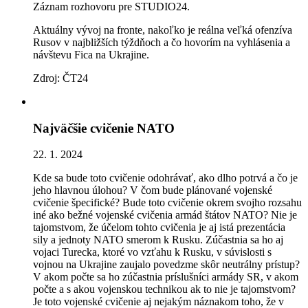
Záznam rozhovoru pre STUDIO24.
Aktuálny vývoj na fronte, nakoľko je reálna veľká ofenzíva
Rusov v najbližších týždňoch a čo hovorím na vyhlásenia a
návštevu Fica na Ukrajine.
Zdroj: ČT24
Najväčšie cvičenie NATO
22. 1. 2024
Kde sa bude toto cvičenie odohrávať, ako dlho potrvá a čo je
jeho hlavnou úlohou? V čom bude plánované vojenské
cvičenie špecifické? Bude toto cvičenie okrem svojho rozsahu
iné ako bežné vojenské cvičenia armád štátov NATO? Nie je
tajomstvom, že účelom tohto cvičenia je aj istá prezentácia
sily a jednoty NATO smerom k Rusku. Zúčastnia sa ho aj
vojaci Turecka, ktoré vo vzťahu k Rusku, v súvislosti s
vojnou na Ukrajine zaujalo povedzme skôr neutrálny prístup?
V akom počte sa ho zúčastnia príslušníci armády SR, v akom
počte a s akou vojenskou technikou ak to nie je tajomstvom?
Je toto vojenské cvičenie aj nejakým náznakom toho, že v