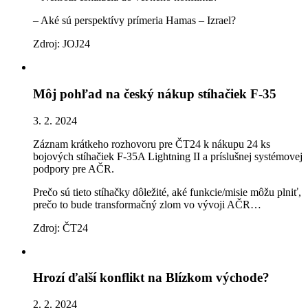
– Aké sú perspektívy prímeria Hamas – Izrael?
Zdroj: JOJ24
Môj pohľad na český nákup stíhačiek F-35
3. 2. 2024
Záznam krátkeho rozhovoru pre ČT24 k nákupu 24 ks
bojových stíhačiek F-35A Lightning II a príslušnej systémovej
podpory pre AČR.
Prečo sú tieto stíhačky dôležité, aké funkcie/misie môžu plniť,
prečo to bude transformačný zlom vo vývoji AČR…
Zdroj: ČT24
Hrozí ďalší konflikt na Blízkom východe?
2. 2. 2024