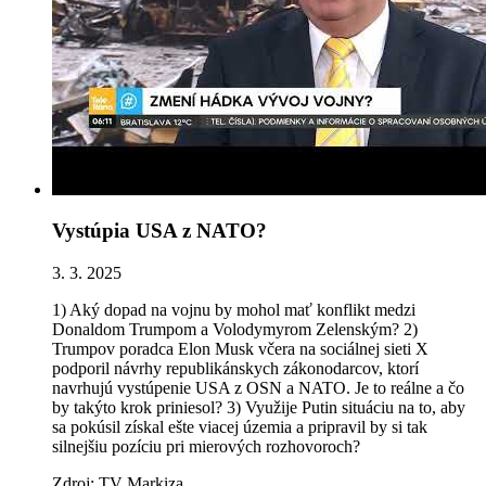
Vystúpia USA z NATO?
3. 3. 2025
1) Aký dopad na vojnu by mohol mať konflikt medzi
Donaldom Trumpom a Volodymyrom Zelenským? 2)
Trumpov poradca Elon Musk včera na sociálnej sieti X
podporil návrhy republikánskych zákonodarcov, ktorí
navrhujú vystúpenie USA z OSN a NATO. Je to reálne a čo
by takýto krok priniesol? 3) Využije Putin situáciu na to, aby
sa pokúsil získal ešte viacej územia a pripravil by si tak
silnejšiu pozíciu pri mierových rozhovoroch?
Zdroj: TV Markiza