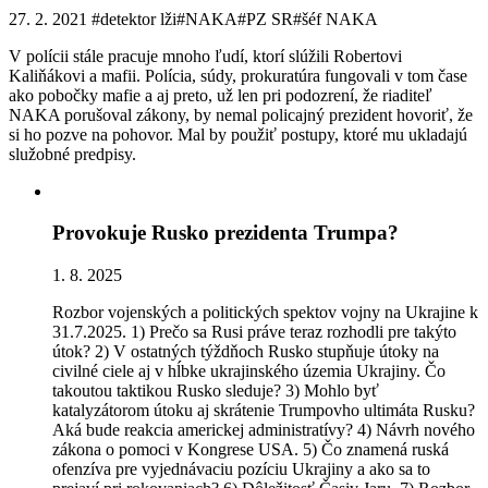
27. 2. 2021
#detektor lži
#NAKA
#PZ SR
#šéf NAKA
V polícii stále pracuje mnoho ľudí, ktorí slúžili Robertovi
Kaliňákovi a mafii. Polícia, súdy, prokuratúra fungovali v tom čase
ako pobočky mafie a aj preto, už len pri podozrení, že riaditeľ
NAKA porušoval zákony, by nemal policajný prezident hovoriť, že
si ho pozve na pohovor. Mal by použiť postupy, ktoré mu ukladajú
služobné predpisy.
Provokuje Rusko prezidenta Trumpa?
1. 8. 2025
Rozbor vojenských a politických spektov vojny na Ukrajine k
31.7.2025. 1) Prečo sa Rusi práve teraz rozhodli pre takýto
útok? 2) V ostatných týždňoch Rusko stupňuje útoky na
civilné ciele aj v hĺbke ukrajinského územia Ukrajiny. Čo
takoutou taktikou Rusko sleduje? 3) Mohlo byť
katalyzátorom útoku aj skrátenie Trumpovho ultimáta Rusku?
Aká bude reakcia americkej administratívy? 4) Návrh nového
zákona o pomoci v Kongrese USA. 5) Čo znamená ruská
ofenzíva pre vyjednávaciu pozíciu Ukrajiny a ako sa to