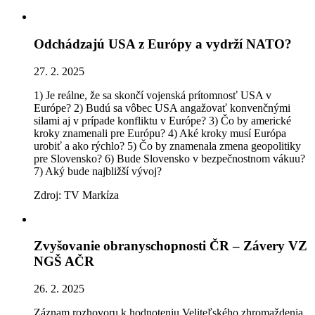
Odchádzajú USA z Európy a vydrží NATO?
27. 2. 2025
1) Je reálne, že sa skončí vojenská prítomnosť USA v
Európe? 2) Budú sa vôbec USA angažovať konvenčnými
silami aj v prípade konfliktu v Európe? 3) Čo by americké
kroky znamenali pre Európu? 4) Aké kroky musí Európa
urobiť a ako rýchlo? 5) Čo by znamenala zmena geopolitiky
pre Slovensko? 6) Bude Slovensko v bezpečnostnom vákuu?
7) Aký bude najbližší vývoj?
Zdroj: TV Markíza
Zvyšovanie obranyschopnosti ČR – Závery VZ
NGŠ AČR
26. 2. 2025
Záznam rozhovoru k hodnoteniu Veliteľského zhromaždenia