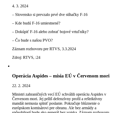
4. 3. 2024
– Slovensko si prevzalo prvé dve stíhačky F-16
– Kde budú F-16 umiestnené?
– Dokúpiť F-16 alebo zobrať bojové vrtuľníky?
– Čo bude s našou PVO?
Záznam rozhovoru pre RTVS, 3.3.2024
Zdroj: RTVS, :24
Operácia Aspides – misia EÚ v Červenom mori
22. 2. 2024
Ministri zahraničných vecí EÚ schválili operáciu Aspides v
Červenom mori. Jej príliš defenzívny profil a reštriktívny
mandát nemusia splniť poslanie. Pokračuje blúznenie o
európskom komisárovi pre obranu. Ale bez armády a
spôsobilostí bude ako generál bez vojska. Záznam rozhovoru