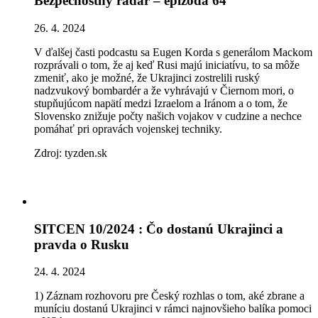
Bezpečnostný radar – epizóda 64
26. 4. 2024
V ďalšej časti podcastu sa Eugen Korda s generálom Mackom
rozprávali o tom, že aj keď Rusi majú iniciatívu, to sa môže
zmeniť, ako je možné, že Ukrajinci zostrelili ruský
nadzvukový bombardér a že vyhrávajú v Čiernom mori, o
stupňujúcom napätí medzi Izraelom a Iránom a o tom, že
Slovensko znižuje počty našich vojakov v cudzine a nechce
pomáhať pri opravách vojenskej techniky.
Zdroj: tyzden.sk
SITCEN 10/2024 : Čo dostanú Ukrajinci a
pravda o Rusku
24. 4. 2024
1) Záznam rozhovoru pre Český rozhlas o tom, aké zbrane a
muníciu dostanú Ukrajinci v rámci najnovšieho balíka pomoci