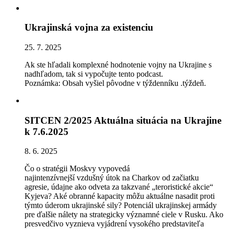
Ukrajinská vojna za existenciu
25. 7. 2025
Ak ste hľadali komplexné hodnotenie vojny na Ukrajine s
nadhľadom, tak si vypočujte tento podcast.
Poznámka: Obsah vyšiel pôvodne v týždenníku .týždeň.
SITCEN 2/2025 Aktuálna situácia na Ukrajine
k 7.6.2025
8. 6. 2025
Čo o stratégii Moskvy vypoved
á
najintenzívnejš
í
vzdušn
ý
ú
tok na Charkov od začiatku
agresie,
ú
dajne ako odveta za takzvan
é
„teroristické akcie“
Kyjeva? Ak
é
obrann
é
kapacity môžu aktu
á
lne nasadit proti
týmto
ú
derom ukrajinsk
é
sily? Potenci
á
l ukrajinskej arm
á
dy
pre ďalšie n
á
lety na strategicky v
ý
znamn
é
ciele v Rusku. Ako
presvedčivo vyznieva vyj
á
dren
í
vysok
é
ho predstaviteľa