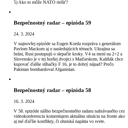
5) Ako to môže NATO riešiť?
Bezpečnostný radar – epizóda 59
24. 3. 2024
V najnovšej epizóde sa Eugen Korda rozpráva s generálom
Pavlom Mackom aj o nasledujúcich témach. Ukrajina sa
bráni, Rusi postupujú o slepačie kroky. V4 sa mení na 2+2 a
Slovensko je v tej horšej dvojici s Maďarskom. Kaliňák chce
kupovať ďalšie stíhačky F 16, je to dobrý nápad? Prečo
Pakistan bombardoval Afganistan.
Bezpečnostný radar – epizóda 58
16. 3. 2024
V 58. epizóde nášho bezpečnostného radaru nahrávaného cez
videokonferenciu komentujem aktuálnu situáciu na fronte ako
aj iné ďaľšie konflikty, či ohniská napätia vo svete.