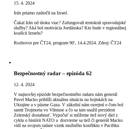
15. 4. 2024
Irán priamo zaútočil na Izrael.
Čakal Irán od útoku viac? Zafungovali tentokrát spravodajské
služby? Aká bol motivácia Jordánska? Kto bude v regionálnej
koalícii Izraelu?
Rozhovor pre ČT24, program 90′, 14.4.2024. Zdroj: ČT24
Bezpečnostný radar – epizóda 62
12. 4. 2024
V najnovšej epizóde bezpečnostného radaru nám generál
Pavel Macko priblíži aktuálnu situáciu na bojiskách na
Ukrajine a v pásme Gaza. V zákulisí nám ozrejmí o čom bol
samit Trojmoria vo Vilniuse a čo sa tam snažil prezident
Zelenský dosiahnuť. Vypočuť si môžeme tiež nový diel z
cyklu o histórii NATO a dozvieme sa tiež či generál Macko
vidí na svojom radare vznik možného konfliktu v Pacifiku