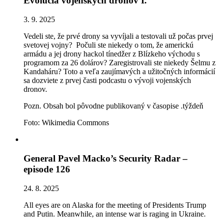
Evolúcia vojenských dronov I.
3. 9. 2025
Vedeli ste, že prvé drony sa vyvíjali a testovali už počas prvej
svetovej vojny? Počuli ste niekedy o tom, že americkú
armádu a jej drony hackol tínedžer z Blízkeho východu s
programom za 26 dolárov? Zaregistrovali ste niekedy Šelmu z
Kandaháru? Toto a veľa zaujímavých a užitočných informácií
sa dozviete z prvej časti podcastu o vývoji vojenských
dronov.
Pozn. Obsah bol pôvodne publikovaný v časopise .týždeň
Foto: Wikimedia Commons
General Pavel Macko’s Security Radar –
episode 126
24. 8. 2025
All eyes are on Alaska for the meeting of Presidents Trump
and Putin. Meanwhile, an intense war is raging in Ukraine.