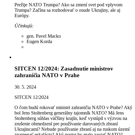
Prežije NATO Trumpa? Ako sa zmení svet pod vplyvom
Trumpa? Začína sa rozhodovať o osude Ukrajiny, ale aj
Európy.
Účinkujú:
gen. Pavel Macko
Eugen Korda
SITCEN 12/2024: Zasadnutie ministrov
zahraničia NATO v Prahe
30. 5. 2024
SITCEN 12/2024
O čom budú rokovať ministri zahraničia NATO v Prahe? Aký
bol Jens Stoltenberg generálny tajomník NATO? Má Jens
Stoltenberg súhlas väčšiny krajín, keď vystúpil s výzvou na
zrušenie obmedzení pre používanie darovaných zbraní
Ukrajincami? Nebude používanie zbraní aj na ruskom území
znamenať eskaláciu? Aký postoj by malo zaujať NATO?