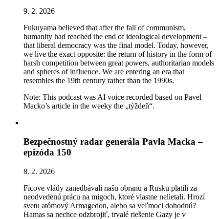
9. 2. 2026
Fukuyama believed that after the fall of communism,
humanity had reached the end of ideological development –
that liberal democracy was the final model. Today, however,
we live the exact opposite: the return of history in the form of
harsh competition between great powers, authoritarian models
and spheres of influence. We are entering an era that
resembles the 19th century rather than the 1990s.
Note: This podcast was AI voice recorded based on Pavel
Macko’s article in the weeky the „týždeň“.
Bezpečnostný radar generála Pavla Macka –
epizóda 150
8. 2. 2026
Ficove vlády zanedbávali našu obranu a Rusku platili za
neodvedenú prácu na migoch, ktoré vlastne nelietali. Hrozí
svetu atómový Armagedon, alebo sa veľmoci dohodnú?
Hamas sa nechce odzbrojiť, trvalé riešenie Gazy je v