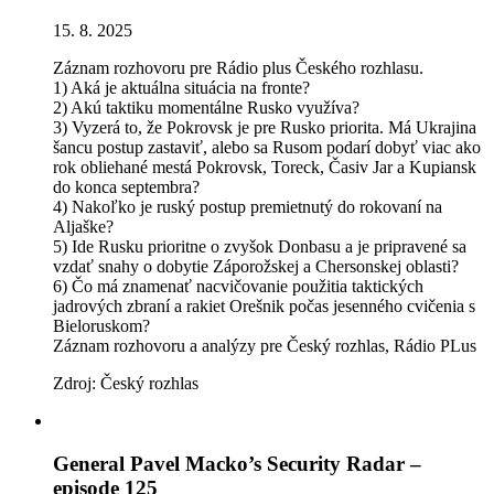
15. 8. 2025
Záznam rozhovoru pre Rádio plus Českého rozhlasu.
1) Aká je aktuálna situácia na fronte?
2) Akú taktiku momentálne Rusko využíva?
3) Vyzerá to, že Pokrovsk je pre Rusko priorita. Má Ukrajina
šancu postup zastaviť, alebo sa Rusom podarí dobyť viac ako
rok obliehané mestá Pokrovsk, Toreck, Časiv Jar a Kupiansk
do konca septembra?
4) Nakoľko je ruský postup premietnutý do rokovaní na
Aljaške?
5) Ide Rusku prioritne o zvyšok Donbasu a je pripravené sa
vzdať snahy o dobytie Záporožskej a Chersonskej oblasti?
6) Čo má znamenať nacvičovanie použitia taktických
jadrových zbraní a rakiet Orešnik počas jesenného cvičenia s
Bieloruskom?
Záznam rozhovoru a analýzy pre Český rozhlas, Rádio PLus
Zdroj: Český rozhlas
General Pavel Macko’s Security Radar –
episode 125