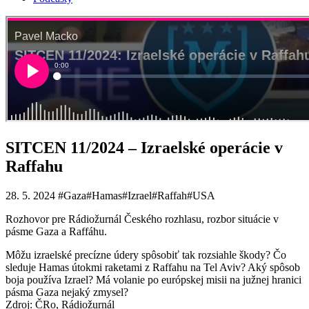
SITCEN 11/2024 – Izraelské operácie v
Raffahu
28. 5. 2024
#Gaza
#Hamas
#Izrael
#Raffah
#USA
Rozhovor pre Rádiožurnál Českého rozhlasu, rozbor situácie v
pásme Gaza a Raffáhu.
Môžu izraelské precízne údery spôsobiť tak rozsiahle škody? Čo
sleduje Hamas útokmi raketami z Raffahu na Tel Aviv? Aký spôsob
boja používa Izrael? Má volanie po európskej misii na južnej hranici
pásma Gaza nejaký zmysel?
Zdroj: ČRo, Rádiožurnál