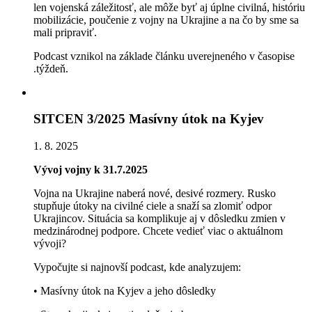
len vojenská záležitosť, ale môže byť aj úplne civilná, históriu
mobilizácie, poučenie z vojny na Ukrajine a na čo by sme sa
mali pripraviť.
Podcast vznikol na základe článku uverejneného v časopise
.týždeň.
SITCEN 3/2025 Masívny útok na Kyjev
1. 8. 2025
Vývoj vojny k 31.7.2025
Vojna na Ukrajine naberá nové, desivé rozmery. Rusko
stupňuje útoky na civilné ciele a snaží sa zlomiť odpor
Ukrajincov. Situácia sa komplikuje aj v dôsledku zmien v
medzinárodnej podpore. Chcete vedieť viac o aktuálnom
vývoji?
Vypočujte si najnovší podcast, kde analyzujem:
• Masívny útok na Kyjev a jeho dôsledky