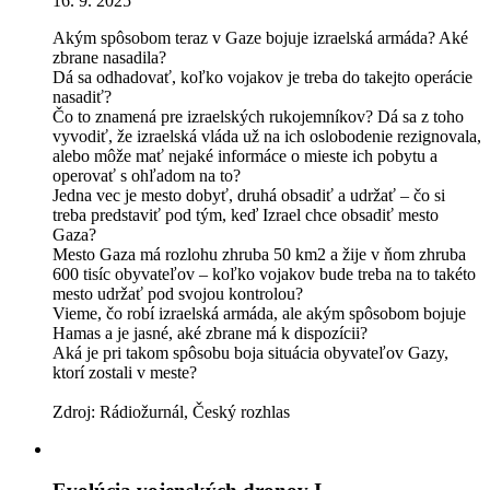
16. 9. 2025
Akým spôsobom teraz v Gaze bojuje izraelská armáda? Aké
zbrane nasadila?
Dá sa odhadovať, koľko vojakov je treba do takejto operácie
nasadiť?
Čo to znamená pre izraelských rukojemníkov? Dá sa z toho
vyvodiť, že izraelská vláda už na ich oslobodenie rezignovala,
alebo môže mať nejaké informáce o mieste ich pobytu a
operovať s ohľadom na to?
Jedna vec je mesto dobyť, druhá obsadiť a udržať – čo si
treba predstaviť pod tým, keď Izrael chce obsadiť mesto
Gaza?
Mesto Gaza má rozlohu zhruba 50 km2 a žije v ňom zhruba
600 tisíc obyvateľov – koľko vojakov bude treba na to takéto
mesto udržať pod svojou kontrolou?
Vieme, čo robí izraelská armáda, ale akým spôsobom bojuje
Hamas a je jasné, aké zbrane má k dispozícii?
Aká je pri takom spôsobu boja situácia obyvateľov Gazy,
ktorí zostali v meste?
Zdroj: Rádiožurnál, Český rozhlas