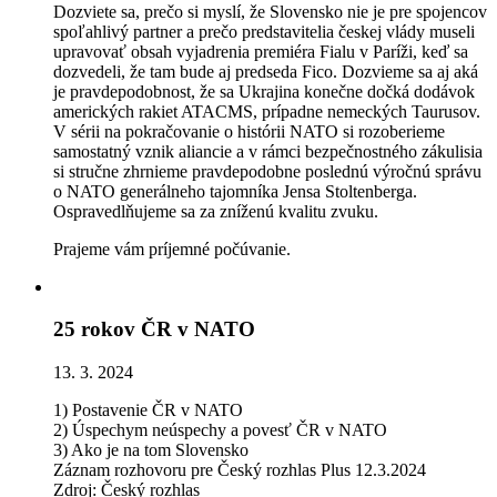
Dozviete sa, prečo si myslí, že Slovensko nie je pre spojencov
spoľahlivý partner a prečo predstavitelia českej vlády museli
upravovať obsah vyjadrenia premiéra Fialu v Paríži, keď sa
dozvedeli, že tam bude aj predseda Fico. Dozvieme sa aj aká
je pravdepodobnost, že sa Ukrajina konečne dočká dodávok
amerických rakiet ATACMS, prípadne nemeckých Taurusov.
V sérii na pokračovanie o histórii NATO si rozoberieme
samostatný vznik aliancie a v rámci bezpečnostného zákulisia
si stručne zhrnieme pravdepodobne poslednú výročnú správu
o NATO generálneho tajomníka Jensa Stoltenberga.
Ospravedlňujeme sa za zníženú kvalitu zvuku.
Prajeme vám príjemné počúvanie.
25 rokov ČR v NATO
13. 3. 2024
1) Postavenie ČR v NATO
2) Úspechym neúspechy a povesť ČR v NATO
3) Ako je na tom Slovensko
Záznam rozhovoru pre Český rozhlas Plus 12.3.2024
Zdroj: Český rozhlas