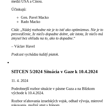
medzi USA a Čínou.
Účinkujú:
Gen. Pavel Macko
Rado Macko
Citát: „
Nádej rozhodne nie je to isté ako optimizmus. Nie je to
presvedčenie, že niečo dopadne dobre, ale istota, že niečo má
zmysel bez ohľadu na to, ako to dopadne
.“
– Václav Havel
Podcast vychádza každý piatok.
SITCEN 5/2024 Situácia v Gaze k 10.4.2024
11. 4. 2024
Podrobnejší rozbor situácie v pásme Gaza a na Blízkom
východe k 10.4.2024.
Rozbor sťahovania izraelských vojsk, odhad vývoja, mierové
rokovania, možný stret s Iránom.