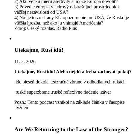
2) Akú veľkú mieru asertivity si môže Európa dovoliť?
3) Povedie európsky jadrový odstrašujúci prostrriedok k
väčšej nezávislosti od USA?
4) Nie je to zo strany EÚ opozornenie pre USA, že Rusko je
väčšia hrozba, než ako ju vnímajú Američania?
Zdroj: Český rozhlas, Rádio Plus
Utekajme, Rusi idú!
11. 2. 2026
Utekajme, Rusi idú! Alebo nejdú a treba zachovať pokoj?
.ide pieseň dokola .zázračné zbrane v odhodlaných rukách
.ruské superzbrane .ruské reflexívne riadenie .záver
Pozn.: Tento podcast vznikol na základe článku v časopise
.týždeň
Are We Returning to the Law of the Stronger?