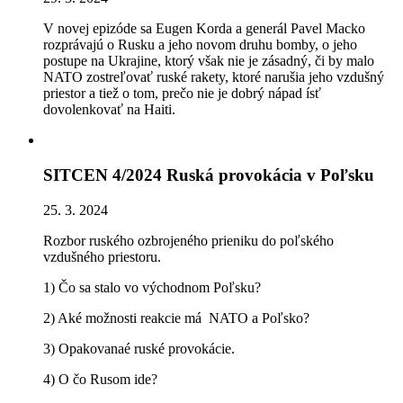
V novej epizóde sa Eugen Korda a generál Pavel Macko
rozprávajú o Rusku a jeho novom druhu bomby, o jeho
postupe na Ukrajine, ktorý však nie je zásadný, či by malo
NATO zostreľovať ruské rakety, ktoré narušia jeho vzdušný
priestor a tiež o tom, prečo nie je dobrý nápad ísť
dovolenkovať na Haiti.
SITCEN 4/2024 Ruská provokácia v Poľsku
25. 3. 2024
Rozbor ruského ozbrojeného prieniku do poľského
vzdušného priestoru.
1) Čo sa stalo vo východnom Poľsku?
2) Aké možnosti reakcie má NATO a Poľsko?
3) Opakovanaé ruské provokácie.
4) O čo Rusom ide?