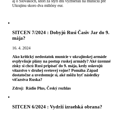
aj o Slovákoch, ktorí za štyri dni vyzbierali na muníciu pre
Ukrajinu skoro dva milióny eur.
SITCEN 7/2024 : Dobyjú Rusi Časiv Jar do 9.
mája?
16. 4. 2024
Ako kritický nedostatok munície v ukrajinskej armáde
ovplyvňuje plány na postup ruskej armády? Aké územné
zisky si chcú Rusi pripísať do 9. mája, kedy oslavujú
vítazstvo v druhej svetovej vojne? Pomáha Západ
dostatočne a uvedomuje si, aké môžu byť následky
víťazstva Ruska?
Zdroj: Rádio Plus, Český rozhlas
SITCEN 6/2024 : Vydrží izraelská obrana?