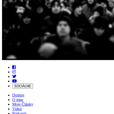
SOCIÁLNE
Domov
O mne
Moje Články
Videá
Podcasty