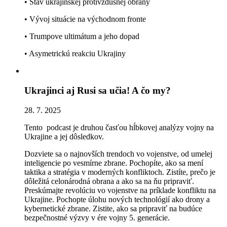
• Stav ukrajinskej protivzdušnej obrany
• Vývoj situácie na východnom fronte
• Trumpove ultimátum a jeho dopad
• Asymetrickú reakciu Ukrajiny
Ukrajinci aj Rusi sa učia! A čo my?
28. 7. 2025
Tento podcast je druhou časťou hĺbkovej analýzy vojny na
Ukrajine a jej dôsledkov.
Dozviete sa o najnovších trendoch vo vojenstve, od umelej
inteligencie po vesmírne zbrane. Pochopíte, ako sa mení
taktika a stratégia v moderných konfliktoch. Zistíte, prečo je
dôležitá celonárodná obrana a ako sa na ňu pripraviť.
Preskúmajte revolúciu vo vojenstve na príklade konfliktu na
Ukrajine. Pochopte úlohu nových technológií ako drony a
kybernetické zbrane. Zistite, ako sa pripraviť na budúce
bezpečnostné výzvy v ére vojny 5. generácie.