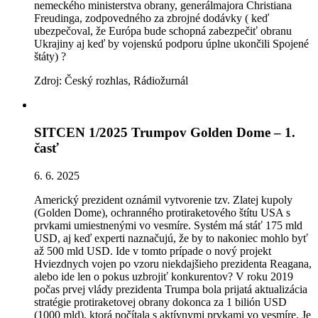
nemeck
é
ho ministerstva obrany, gener
á
lmajora Christiana
Freudinga, zodpovedn
é
ho za zbrojné dod
á
vky ( keď
ubezpečoval, že Európa bude schopná zabezpečiť obranu
Ukrajiny aj keď by vojenskú podporu úplne ukončili Spojen
é
št
á
ty) ?
Zdroj: Český rozhlas, Rádiožurnál
SITCEN 1/2025 Trumpov Golden Dome – 1.
časť
6. 6. 2025
Americký prezident oznámil vytvorenie tzv. Zlatej kupoly
(Golden Dome), ochranného protiraketového štítu USA s
prvkami umiestnenými vo vesmíre. Systém má stáť 175 mld
USD, aj keď experti naznačujú, že by to nakoniec mohlo byť
až 500 mld USD. Ide v tomto prípade o nový projekt
Hviezdnych vojen po vzoru niekdajšieho prezidenta Reagana,
alebo ide len o pokus uzbrojiť konkurentov? V roku 2019
počas prvej vlády prezidenta Trumpa bola prijatá aktualizácia
stratégie protiraketovej obrany dokonca za 1 bilión USD
(1000 mld), ktorá počítala s aktívnymi prvkami vo vesmíre. Je