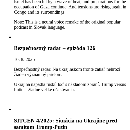
Israel has been hit by a wave of heat, and preparations for the
occupation of Gaza continue. And tensions are rising again in
Congo and its surroundings.
Note: This is a neural voice remake of the original popular
podcast in Slovak language.
Bezpečnostný radar – epizóda 126
16. 8. 2025
Bezpečnostný radar: Na ukrajinskom fronte zatiaľ nehrozí
žiaden významný prielom.
Ukrajina napadla ruskú loď s nákladom zbraní. Trump versus
Putin – žiadne veľké očakávania.
SITCEN 4/2025: Situácia na Ukrajine pred
samitom Trump-Putin