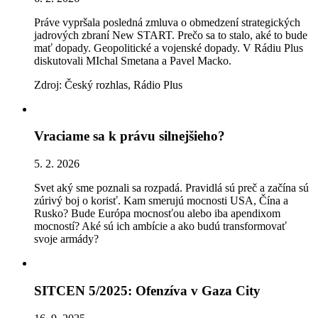
Práve vypršala posledná zmluva o obmedzení strategických
jadrových zbraní New START. Prečo sa to stalo, aké to bude
mať dopady. Geopolitické a vojenské dopady. V Rádiu Plus
diskutovali MIchal Smetana a Pavel Macko.
Zdroj: Český rozhlas, Rádio Plus
Vraciame sa k právu silnejšieho?
5. 2. 2026
Svet aký sme poznali sa rozpadá. Pravidlá sú preč a začína sú
zúrivý boj o korisť. Kam smerujú mocnosti USA, Čína a
Rusko? Bude Európa mocnosťou alebo iba apendixom
mocností? Aké sú ich ambície a ako budú transformovať
svoje armády?
SITCEN 5/2025: Ofenzíva v Gaza City