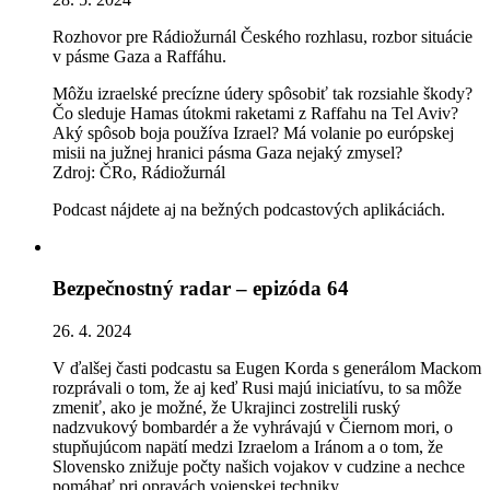
Rozhovor pre Rádiožurnál Českého rozhlasu, rozbor situácie
v pásme Gaza a Raffáhu.
Môžu izraelské precízne údery spôsobiť tak rozsiahle škody?
Čo sleduje Hamas útokmi raketami z Raffahu na Tel Aviv?
Aký spôsob boja používa Izrael? Má volanie po európskej
misii na južnej hranici pásma Gaza nejaký zmysel?
Zdroj: ČRo, Rádiožurnál
Podcast nájdete aj na bežných podcastových aplikáciách.
Bezpečnostný radar – epizóda 64
26. 4. 2024
V ďalšej časti podcastu sa Eugen Korda s generálom Mackom
rozprávali o tom, že aj keď Rusi majú iniciatívu, to sa môže
zmeniť, ako je možné, že Ukrajinci zostrelili ruský
nadzvukový bombardér a že vyhrávajú v Čiernom mori, o
stupňujúcom napätí medzi Izraelom a Iránom a o tom, že
Slovensko znižuje počty našich vojakov v cudzine a nechce
pomáhať pri opravách vojenskej techniky.