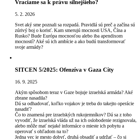
Vraciame sa k právu silnejšieho?
5. 2. 2026
Svet aký sme poznali sa rozpadá. Pravidlá sú preč a začína sú
zúrivý boj o korisť. Kam smerujú mocnosti USA, Čína a
Rusko? Bude Európa mocnosťou alebo iba apendixom
mocností? Aké sú ich ambície a ako budú transformovať
svoje armády?
SITCEN 5/2025: Ofenzíva v Gaza City
16. 9. 2025
Akým spôsobom teraz v Gaze bojuje izraelská armáda? Aké
zbrane nasadila?
Dá sa odhadovať, koľko vojakov je treba do takejto operácie
nasadiť?
Čo to znamená pre izraelských rukojemníkov? Dá sa z toho
vyvodiť, že izraelská vláda už na ich oslobodenie rezignovala,
alebo môže mať nejaké informáce o mieste ich pobytu a
operovať s ohľadom na to?
Jedna vec je mesto dobyť, druhá obsadiť a udržať – čo si