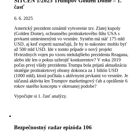
SITCEN 1/2025 Trumpov Golden Dome – 1.
časť
6. 6. 2025
Americký prezident oznámil vytvorenie tzv. Zlatej kupoly
(Golden Dome), ochranného protiraketového štítu USA s
prvkami umiestnenými vo vesmíre. Systém má stáť 175 mld
USD, aj keď experti naznačujú, že by to nakoniec mohlo byť
až 500 mld USD. Ide v tomto prípade o nový projekt
Hviezdnych vojen po vzoru niekdajšieho prezidenta Reagana,
alebo ide len o pokus uzbrojiť konkurentov? V roku 2019
počas prvej vlády prezidenta Trumpa bola prijatá aktualizácia
stratégie protiraketovej obrany dokonca za 1 bilión USD
(1000 mld), ktorá počítala s aktívnymi prvkami vo vesmíre. Je
súčasná aktivita len Trumpov marketingový ťah a oprášenie 6
rokov starého konceptu v okresanej podobe?
Vypočujte si 1. časť analýzy.
Bezpečnostný radar epizóda 106