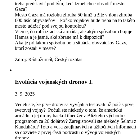
treba predstaviť pod tým, keď Izrael chce obsadiť mesto
Gaza?
Mesto Gaza má rozlohu zhruba 50 km2 a žije v ňom zhruba
600 tisíc obyvateľov – koľko vojakov bude treba na to takéto
mesto udržať pod svojou kontrolou?
Vieme, čo robí izraelská armáda, ale akým spôsobom bojuje
Hamas a je jasné, aké zbrane má k dispozícii?
Aká je pri takom spôsobu boja situácia obyvateľov Gazy,
ktorí zostali v meste?
Zdroj: Rádiožurnál, Český rozhlas
Evolúcia vojenských dronov I.
3. 9. 2025
Vedeli ste, že prvé drony sa vyvíjali a testovali už počas prvej
svetovej vojny? Počuli ste niekedy o tom, že americkú
armádu a jej drony hackol tínedžer z Blízkeho východu s
programom za 26 dolárov? Zaregistrovali ste niekedy Šelmu z
Kandaháru? Toto a veľa zaujímavých a užitočných informácií
sa dozviete z prvej časti podcastu o vývoji vojenských
dronov.