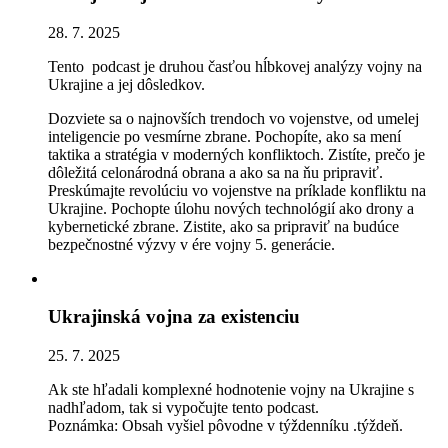
28. 7. 2025
Tento podcast je druhou časťou hĺbkovej analýzy vojny na
Ukrajine a jej dôsledkov.
Dozviete sa o najnovších trendoch vo vojenstve, od umelej
inteligencie po vesmírne zbrane. Pochopíte, ako sa mení
taktika a stratégia v moderných konfliktoch. Zistíte, prečo je
dôležitá celonárodná obrana a ako sa na ňu pripraviť.
Preskúmajte revolúciu vo vojenstve na príklade konfliktu na
Ukrajine. Pochopte úlohu nových technológií ako drony a
kybernetické zbrane. Zistite, ako sa pripraviť na budúce
bezpečnostné výzvy v ére vojny 5. generácie.
Ukrajinská vojna za existenciu
25. 7. 2025
Ak ste hľadali komplexné hodnotenie vojny na Ukrajine s
nadhľadom, tak si vypočujte tento podcast.
Poznámka: Obsah vyšiel pôvodne v týždenníku .týždeň.