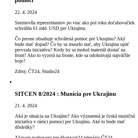
pomoci
22. 4. 2024
Snemovňa reprezentantov po viac ako pol roku doťahovačiek
schválila 61 mld. USD pre Ukrajinu.
Čo presne obsahuje schválená pomoc pre Ukrajinu? Aký
bude mať dopad? Čo by sa muselo stať, aby Ukrajina opäť
prevzala iniciatívu? Kedy by sa mohol materiál dostať na
front? Ako to vyzerá na fronte, kde sa odohrávajú najväčšie
boje?
Zdroj: ČT24, Studio24
SITCEN 8/2024 : Munícia pre Ukrajinu
21. 4. 2024
Aká je situácia na Ukrajine? Ako významná je česká muničná
iniciatíva v rámci pomoci pre Ukrajinu. Aké to bude mať
dôsledky?
Záznam rozhovoru pre Horizont24 televízie ČT24.