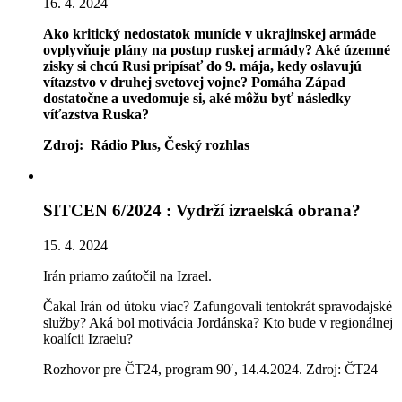
16. 4. 2024
Ako kritický nedostatok munície v ukrajinskej armáde
ovplyvňuje plány na postup ruskej armády? Aké územné
zisky si chcú Rusi pripísať do 9. mája, kedy oslavujú
vítazstvo v druhej svetovej vojne? Pomáha Západ
dostatočne a uvedomuje si, aké môžu byť následky
víťazstva Ruska?
Zdroj: Rádio Plus, Český rozhlas
SITCEN 6/2024 : Vydrží izraelská obrana?
15. 4. 2024
Irán priamo zaútočil na Izrael.
Čakal Irán od útoku viac? Zafungovali tentokrát spravodajské
služby? Aká bol motivácia Jordánska? Kto bude v regionálnej
koalícii Izraelu?
Rozhovor pre ČT24, program 90′, 14.4.2024. Zdroj: ČT24