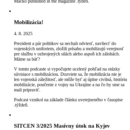
Macko published in the magazine .týdeň.
Mobilizácia!
4. 8. 2025
Prezident a pár politikov sa nechali odviesť, navliecť do
vojenských uniforiem, zložili prísahu a mobilizujú verejnosť
pre službu v ozbrojených silách alebo aspoň ich zálohách.
Máme sa báť?
V tomto podcaste si vypočujete ucelený pohľad na otázky
súvisiace s mobilizáciou. Dozviete sa, že mobilizácia nie je
len vojenská záležitosť, ale môže byť aj úplne civilná, históriu
mobilizácie, poučenie z vojny na Ukrajine a na čo by sme sa
mali pripraviť.
Podcast vznikol na základe článku uverejneného v časopise
.týždeň.
SITCEN 3/2025 Masívny útok na Kyjev