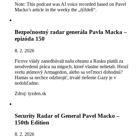
Note: This podcast was AI voice recorded based on Pavel
Macko’s article in the weeky the „týždeň“.
Bezpečnostný radar generála Pavla Macka –
epizóda 150
8. 2. 2026
Ficove vlády zanedbávali našu obranu a Rusku platili za
neodvedenú prácu na migoch, ktoré vlastne nelietali. Hrozí
svetu atómový Armagedon, alebo sa veľmoci dohodnú?
Hamas sa nechce odzbrojiť, trvalé riešenie Gazy je v
nedohľadne.
Zdroj: tyzden.sk
Security Radar of General Pavel Macko –
150th Edition
8. 2. 2026