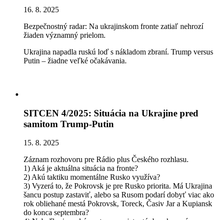
16. 8. 2025
Bezpečnostný radar: Na ukrajinskom fronte zatiaľ nehrozí
žiaden významný prielom.
Ukrajina napadla ruskú loď s nákladom zbraní. Trump versus
Putin – žiadne veľké očakávania.
SITCEN 4/2025: Situácia na Ukrajine pred
samitom Trump-Putin
15. 8. 2025
Záznam rozhovoru pre Rádio plus Českého rozhlasu.
1) Aká je aktuálna situácia na fronte?
2) Akú taktiku momentálne Rusko využíva?
3) Vyzerá to, že Pokrovsk je pre Rusko priorita. Má Ukrajina
šancu postup zastaviť, alebo sa Rusom podarí dobyť viac ako
rok obliehané mestá Pokrovsk, Toreck, Časiv Jar a Kupiansk
do konca septembra?