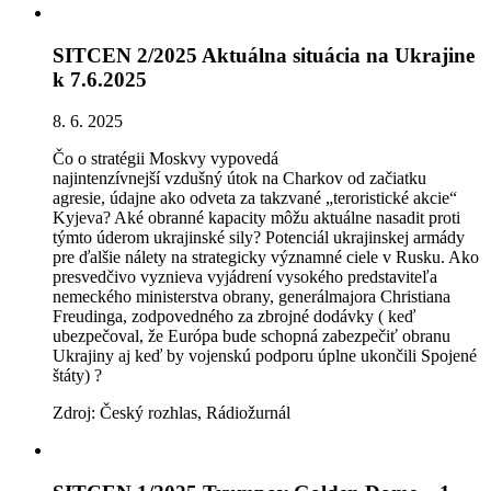
SITCEN 2/2025 Aktuálna situácia na Ukrajine
k 7.6.2025
8. 6. 2025
Čo o stratégii Moskvy vypoved
á
najintenzívnejš
í
vzdušn
ý
ú
tok na Charkov od začiatku
agresie,
ú
dajne ako odveta za takzvan
é
„teroristické akcie“
Kyjeva? Ak
é
obrann
é
kapacity môžu aktu
á
lne nasadit proti
týmto
ú
derom ukrajinsk
é
sily? Potenci
á
l ukrajinskej arm
á
dy
pre ďalšie n
á
lety na strategicky v
ý
znamn
é
ciele v Rusku. Ako
presvedčivo vyznieva vyj
á
dren
í
vysok
é
ho predstaviteľa
nemeck
é
ho ministerstva obrany, gener
á
lmajora Christiana
Freudinga, zodpovedn
é
ho za zbrojné dod
á
vky ( keď
ubezpečoval, že Európa bude schopná zabezpečiť obranu
Ukrajiny aj keď by vojenskú podporu úplne ukončili Spojen
é
št
á
ty) ?
Zdroj: Český rozhlas, Rádiožurnál