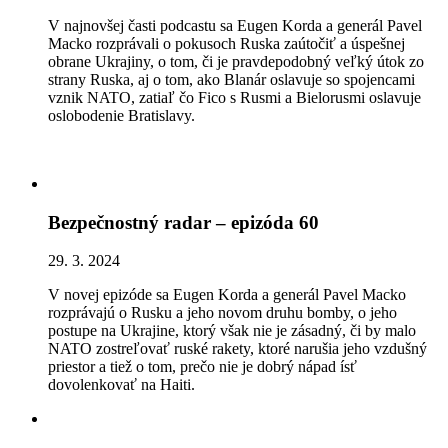
V najnovšej časti podcastu sa Eugen Korda a generál Pavel
Macko rozprávali o pokusoch Ruska zaútočiť a úspešnej
obrane Ukrajiny, o tom, či je pravdepodobný veľký útok zo
strany Ruska, aj o tom, ako Blanár oslavuje so spojencami
vznik NATO, zatiaľ čo Fico s Rusmi a Bielorusmi oslavuje
oslobodenie Bratislavy.
Bezpečnostný radar – epizóda 60
29. 3. 2024
V novej epizóde sa Eugen Korda a generál Pavel Macko
rozprávajú o Rusku a jeho novom druhu bomby, o jeho
postupe na Ukrajine, ktorý však nie je zásadný, či by malo
NATO zostreľovať ruské rakety, ktoré narušia jeho vzdušný
priestor a tiež o tom, prečo nie je dobrý nápad ísť
dovolenkovať na Haiti.