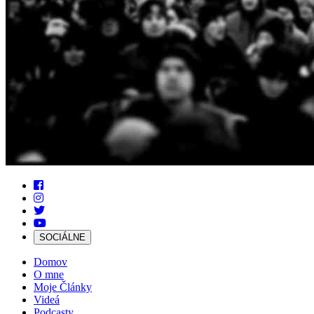
SOCIÁLNE
Domov
O mne
Moje Články
Videá
Podcasty