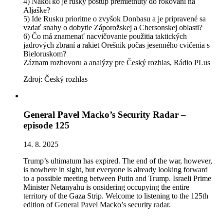
4) Nakoľko je ruský postup premietnutý do rokovaní na
Aljaške?
5) Ide Rusku prioritne o zvyšok Donbasu a je pripravené sa
vzdať snahy o dobytie Záporožskej a Chersonskej oblasti?
6) Čo má znamenať nacvičovanie použitia taktických
jadrových zbraní a rakiet Orešnik počas jesenného cvičenia s
Bieloruskom?
Záznam rozhovoru a analýzy pre Český rozhlas, Rádio PLus
Zdroj: Český rozhlas
General Pavel Macko’s Security Radar –
episode 125
14. 8. 2025
Trump’s ultimatum has expired. The end of the war, however,
is nowhere in sight, but everyone is already looking forward
to a possible meeting between Putin and Trump. Israeli Prime
Minister Netanyahu is onsidering occupying the entire
territory of the Gaza Strip. Welcome to listening to the 125th
edition of General Pavel Macko’s security radar.