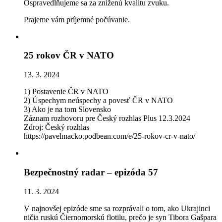
Ospravedlňujeme sa za zníženú kvalitu zvuku.
Prajeme vám príjemné počúvanie.
25 rokov ČR v NATO
13. 3. 2024
1) Postavenie ČR v NATO
2) Úspechym neúspechy a povesť ČR v NATO
3) Ako je na tom Slovensko
Záznam rozhovoru pre Český rozhlas Plus 12.3.2024
Zdroj: Český rozhlas
https://pavelmacko.podbean.com/e/25-rokov-cr-v-nato/
Bezpečnostný radar – epizóda 57
11. 3. 2024
V najnovšej epizóde sme sa rozprávali o tom, ako Ukrajinci
ničia ruskú Čiernomorskú flotilu, prečo je syn Tibora Gašpara