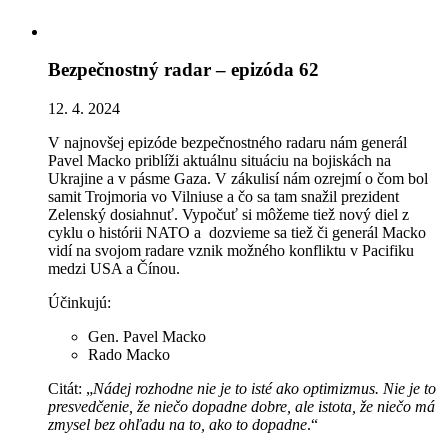
Bezpečnostný radar – epizóda 62
12. 4. 2024
V najnovšej epizóde bezpečnostného radaru nám generál
Pavel Macko priblíži aktuálnu situáciu na bojiskách na
Ukrajine a v pásme Gaza. V zákulisí nám ozrejmí o čom bol
samit Trojmoria vo Vilniuse a čo sa tam snažil prezident
Zelenský dosiahnuť. Vypočuť si môžeme tiež nový diel z
cyklu o histórii NATO a dozvieme sa tiež či generál Macko
vidí na svojom radare vznik možného konfliktu v Pacifiku
medzi USA a Čínou.
Účinkujú:
Gen. Pavel Macko
Rado Macko
Citát: „
Nádej rozhodne nie je to isté ako optimizmus. Nie je to
presvedčenie, že niečo dopadne dobre, ale istota, že niečo má
zmysel bez ohľadu na to, ako to dopadne
.“