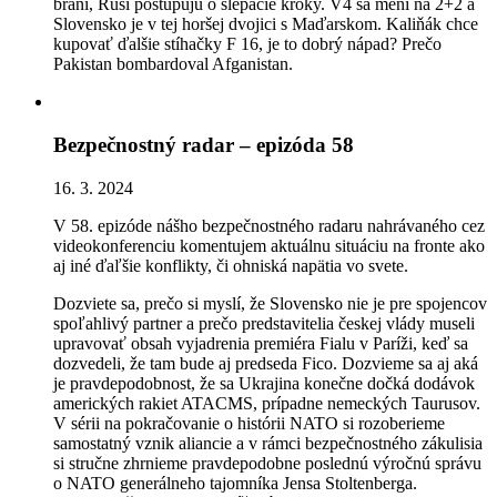
bráni, Rusi postupujú o slepačie kroky. V4 sa mení na 2+2 a
Slovensko je v tej horšej dvojici s Maďarskom. Kaliňák chce
kupovať ďalšie stíhačky F 16, je to dobrý nápad? Prečo
Pakistan bombardoval Afganistan.
Bezpečnostný radar – epizóda 58
16. 3. 2024
V 58. epizóde nášho bezpečnostného radaru nahrávaného cez
videokonferenciu komentujem aktuálnu situáciu na fronte ako
aj iné ďaľšie konflikty, či ohniská napätia vo svete.
Dozviete sa, prečo si myslí, že Slovensko nie je pre spojencov
spoľahlivý partner a prečo predstavitelia českej vlády museli
upravovať obsah vyjadrenia premiéra Fialu v Paríži, keď sa
dozvedeli, že tam bude aj predseda Fico. Dozvieme sa aj aká
je pravdepodobnost, že sa Ukrajina konečne dočká dodávok
amerických rakiet ATACMS, prípadne nemeckých Taurusov.
V sérii na pokračovanie o histórii NATO si rozoberieme
samostatný vznik aliancie a v rámci bezpečnostného zákulisia
si stručne zhrnieme pravdepodobne poslednú výročnú správu
o NATO generálneho tajomníka Jensa Stoltenberga.