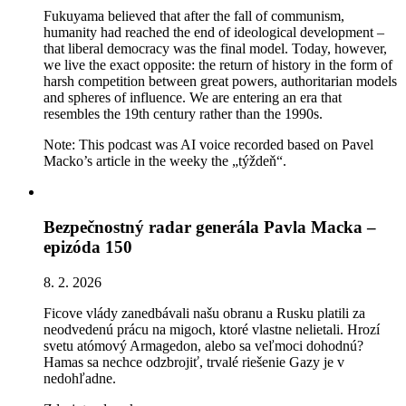
Fukuyama believed that after the fall of communism,
humanity had reached the end of ideological development –
that liberal democracy was the final model. Today, however,
we live the exact opposite: the return of history in the form of
harsh competition between great powers, authoritarian models
and spheres of influence. We are entering an era that
resembles the 19th century rather than the 1990s.
Note: This podcast was AI voice recorded based on Pavel
Macko’s article in the weeky the „týždeň“.
Bezpečnostný radar generála Pavla Macka –
epizóda 150
8. 2. 2026
Ficove vlády zanedbávali našu obranu a Rusku platili za
neodvedenú prácu na migoch, ktoré vlastne nelietali. Hrozí
svetu atómový Armagedon, alebo sa veľmoci dohodnú?
Hamas sa nechce odzbrojiť, trvalé riešenie Gazy je v
nedohľadne.