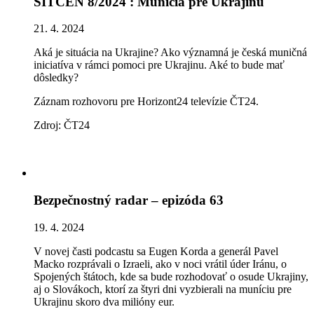
SITCEN 8/2024 : Munícia pre Ukrajinu
21. 4. 2024
Aká je situácia na Ukrajine? Ako významná je česká muničná
iniciatíva v rámci pomoci pre Ukrajinu. Aké to bude mať
dôsledky?
Záznam rozhovoru pre Horizont24 televízie ČT24.
Zdroj: ČT24
Bezpečnostný radar – epizóda 63
19. 4. 2024
V novej časti podcastu sa Eugen Korda a generál Pavel
Macko rozprávali o Izraeli, ako v noci vrátil úder Iránu, o
Spojených štátoch, kde sa bude rozhodovať o osude Ukrajiny,
aj o Slovákoch, ktorí za štyri dni vyzbierali na muníciu pre
Ukrajinu skoro dva milióny eur.