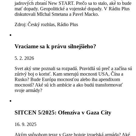
jadrových zbraní New START. Prečo sa to stalo, aké to bude
mať dopady. Geopolitické a vojenské dopady. V Rádiu Plus
diskutovali MIchal Smetana a Pavel Macko.
Zdroj: Český rozhlas, Rádio Plus
Vraciame sa k právu silnejšieho?
5. 2. 2026
Svet aký sme poznali sa rozpadá. Pravidlá sú preč a začína sú
zúrivý boj o korisť. Kam smerujú mocnosti USA, Čína a
Rusko? Bude Európa mocnosťou alebo iba apendixom
mocností? Aké sú ich ambície a ako budú transformovať
svoje armády?
SITCEN 5/2025: Ofenzíva v Gaza City
16. 9. 2025
Akým spôsobom teraz v Gaze bojuje izraelská armáda? Aké