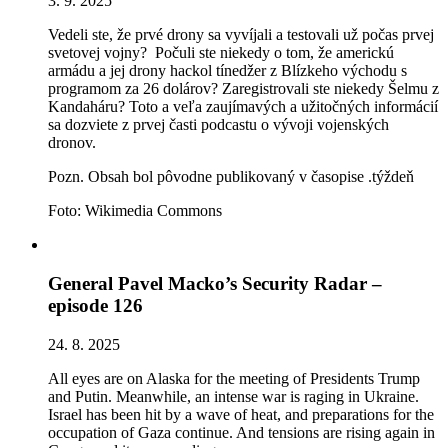
3. 9. 2025
Vedeli ste, že prvé drony sa vyvíjali a testovali už počas prvej
svetovej vojny? Počuli ste niekedy o tom, že americkú
armádu a jej drony hackol tínedžer z Blízkeho východu s
programom za 26 dolárov? Zaregistrovali ste niekedy Šelmu z
Kandaháru? Toto a veľa zaujímavých a užitočných informácií
sa dozviete z prvej časti podcastu o vývoji vojenských
dronov.
Pozn. Obsah bol pôvodne publikovaný v časopise .týždeň
Foto: Wikimedia Commons
General Pavel Macko’s Security Radar –
episode 126
24. 8. 2025
All eyes are on Alaska for the meeting of Presidents Trump
and Putin. Meanwhile, an intense war is raging in Ukraine.
Israel has been hit by a wave of heat, and preparations for the
occupation of Gaza continue. And tensions are rising again in