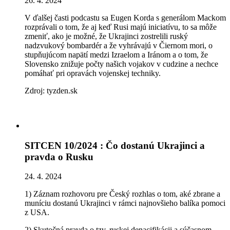
26. 4. 2024
V ďalšej časti podcastu sa Eugen Korda s generálom Mackom
rozprávali o tom, že aj keď Rusi majú iniciatívu, to sa môže
zmeniť, ako je možné, že Ukrajinci zostrelili ruský
nadzvukový bombardér a že vyhrávajú v Čiernom mori, o
stupňujúcom napätí medzi Izraelom a Iránom a o tom, že
Slovensko znižuje počty našich vojakov v cudzine a nechce
pomáhať pri opravách vojenskej techniky.
Zdroj: tyzden.sk
SITCEN 10/2024 : Čo dostanú Ukrajinci a
pravda o Rusku
24. 4. 2024
1) Záznam rozhovoru pre Český rozhlas o tom, aké zbrane a
muníciu dostanú Ukrajinci v rámci najnovšieho balíka pomoci
z USA.
2) Skutočná pravda o tzv. ruskej denacifikácii a súčasnom