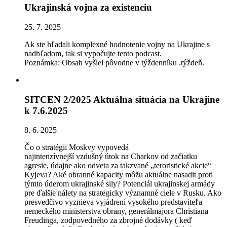
Ukrajinská vojna za existenciu
25. 7. 2025
Ak ste hľadali komplexné hodnotenie vojny na Ukrajine s
nadhľadom, tak si vypočujte tento podcast.
Poznámka: Obsah vyšiel pôvodne v týždenníku .týždeň.
SITCEN 2/2025 Aktuálna situácia na Ukrajine
k 7.6.2025
8. 6. 2025
Čo o stratégii Moskvy vypoved
á
najintenzívnejš
í
vzdušn
ý
ú
tok na Charkov od začiatku
agresie,
ú
dajne ako odveta za takzvan
é
„teroristické akcie“
Kyjeva? Ak
é
obrann
é
kapacity môžu aktu
á
lne nasadit proti
týmto
ú
derom ukrajinsk
é
sily? Potenci
á
l ukrajinskej arm
á
dy
pre ďalšie n
á
lety na strategicky v
ý
znamn
é
ciele v Rusku. Ako
presvedčivo vyznieva vyj
á
dren
í
vysok
é
ho predstaviteľa
nemeck
é
ho ministerstva obrany, gener
á
lmajora Christiana
Freudinga, zodpovedn
é
ho za zbrojné dod
á
vky ( keď