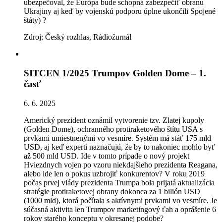
ubezpečoval, že Európa bude schopná zabezpečiť obranu
Ukrajiny aj keď by vojenskú podporu úplne ukončili Spojen
é
št
á
ty) ?
Zdroj: Český rozhlas, Rádiožurnál
SITCEN 1/2025 Trumpov Golden Dome – 1.
časť
6. 6. 2025
Americký prezident oznámil vytvorenie tzv. Zlatej kupoly
(Golden Dome), ochranného protiraketového štítu USA s
prvkami umiestnenými vo vesmíre. Systém má stáť 175 mld
USD, aj keď experti naznačujú, že by to nakoniec mohlo byť
až 500 mld USD. Ide v tomto prípade o nový projekt
Hviezdnych vojen po vzoru niekdajšieho prezidenta Reagana,
alebo ide len o pokus uzbrojiť konkurentov? V roku 2019
počas prvej vlády prezidenta Trumpa bola prijatá aktualizácia
stratégie protiraketovej obrany dokonca za 1 bilión USD
(1000 mld), ktorá počítala s aktívnymi prvkami vo vesmíre. Je
súčasná aktivita len Trumpov marketingový ťah a oprášenie 6
rokov starého konceptu v okresanej podobe?