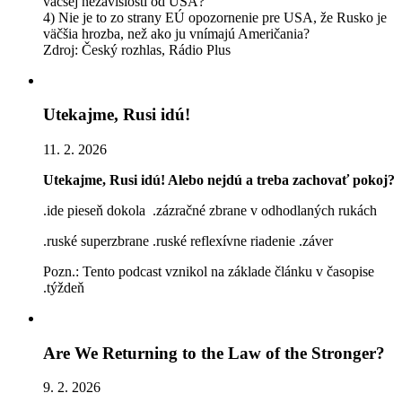
väčšej nezávislosti od USA?
4) Nie je to zo strany EÚ opozornenie pre USA, že Rusko je
väčšia hrozba, než ako ju vnímajú Američania?
Zdroj: Český rozhlas, Rádio Plus
Utekajme, Rusi idú!
11. 2. 2026
Utekajme, Rusi idú! Alebo nejdú a treba zachovať pokoj?
.ide pieseň dokola .zázračné zbrane v odhodlaných rukách
.ruské superzbrane .ruské reflexívne riadenie .záver
Pozn.: Tento podcast vznikol na základe článku v časopise
.týždeň
Are We Returning to the Law of the Stronger?
9. 2. 2026