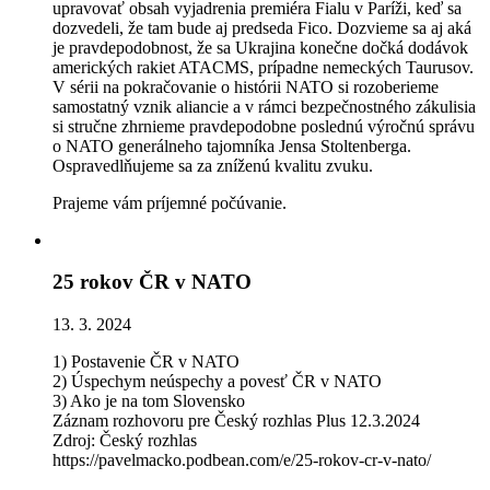
upravovať obsah vyjadrenia premiéra Fialu v Paríži, keď sa
dozvedeli, že tam bude aj predseda Fico. Dozvieme sa aj aká
je pravdepodobnost, že sa Ukrajina konečne dočká dodávok
amerických rakiet ATACMS, prípadne nemeckých Taurusov.
V sérii na pokračovanie o histórii NATO si rozoberieme
samostatný vznik aliancie a v rámci bezpečnostného zákulisia
si stručne zhrnieme pravdepodobne poslednú výročnú správu
o NATO generálneho tajomníka Jensa Stoltenberga.
Ospravedlňujeme sa za zníženú kvalitu zvuku.
Prajeme vám príjemné počúvanie.
25 rokov ČR v NATO
13. 3. 2024
1) Postavenie ČR v NATO
2) Úspechym neúspechy a povesť ČR v NATO
3) Ako je na tom Slovensko
Záznam rozhovoru pre Český rozhlas Plus 12.3.2024
Zdroj: Český rozhlas
https://pavelmacko.podbean.com/e/25-rokov-cr-v-nato/