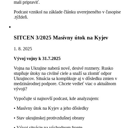
mali pripraviť.
Podcast vznikol na základe článku uverejneného v časopise
.týždeň.
SITCEN 3/2025 Masívny útok na Kyjev
1. 8. 2025
Vývoj vojny k 31.7.2025
Vojna na Ukrajine naberá nové, desivé rozmery. Rusko
stupňuje útoky na civilné ciele a snaží sa zlomiť odpor
Ukrajincov. Situácia sa komplikuje aj v dôsledku zmien v
medzinárodnej podpore. Chcete vedieť viac o aktuálnom
vývoji?
Vypočujte si najnovší podcast, kde analyzujem:
• Masívny útok na Kyjev a jeho dôsledky
• Stav ukrajinskej protivzdušnej obrany
• Vývoj situácie na východnom fronte