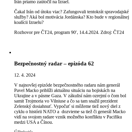
Irán priamo zaútočil na Izrael.
Čakal Irán od útoku viac? Zafungovali tentokrát spravodajské
služby? Aká bol motivácia Jordánska? Kto bude v regionálnej
koalícii Izraelu?
Rozhovor pre ČT24, program 90′, 14.4.2024. Zdroj: ČT24
Bezpečnostný radar – epizóda 62
12. 4. 2024
V najnovšej epizóde bezpečnostného radaru nám generál
Pavel Macko priblíži aktuálnu situáciu na bojiskách na
Ukrajine a v pásme Gaza. V zákulisí nám ozrejmí o čom bol
samit Trojmoria vo Vilniuse a čo sa tam snažil prezident
Zelenský dosiahnuť. Vypočuť si môžeme tiež nový diel z
cyklu o histórii NATO a dozvieme sa tiež či generál Macko
vidí na svojom radare vznik možného konfliktu v Pacifiku
medzi USA a Čínou.