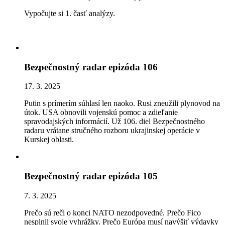
Vypočujte si 1. časť analýzy.
Bezpečnostný radar epizóda 106
17. 3. 2025
Putin s prímerím súhlasí len naoko. Rusi zneužili plynovod na
útok. USA obnovili vojenskú pomoc a zdieľanie
spravodajských informácií. Už 106. diel Bezpečnostného
radaru vrátane stručného rozboru ukrajinskej operácie v
Kurskej oblasti.
Bezpečnostný radar epizóda 105
7. 3. 2025
Prečo sú reči o konci NATO nezodpovedné. Prečo Fico
nesplnil svoje vyhrážky. Prečo Európa musí navýšiť výdavky