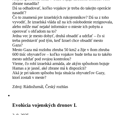
zbrane nasadila?
Dá sa odhadovať, koľko vojakov je treba do takejto operácie
nasadiť?
Čo to znamená pre izraelských rukojemníkov? Dá sa z toho
vyvodiť, že izraelská vláda už na ich oslobodenie rezignovala,
alebo môže mať nejaké informáce o mieste ich pobytu a
operovať s ohľadom na to?
Jedna vec je mesto dobyť, druhá obsadiť a udržať – čo si
treba predstaviť pod tým, keď Izrael chce obsadiť mesto
Gaza?
Mesto Gaza má rozlohu zhruba 50 km2 a žije v ňom zhruba
600 tisíc obyvateľov – koľko vojakov bude treba na to takéto
mesto udržať pod svojou kontrolou?
Vieme, čo robí izraelská armáda, ale akým spôsobom bojuje
Hamas a je jasné, aké zbrane má k dispozícii?
Aká je pri takom spôsobu boja situácia obyvateľov Gazy,
ktorí zostali v meste?
Zdroj: Rádiožurnál, Český rozhlas
Evolúcia vojenských dronov I.