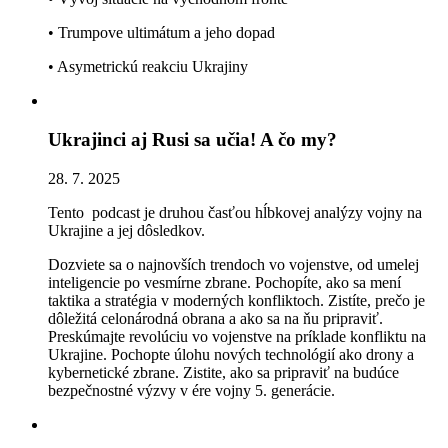
• Trumpove ultimátum a jeho dopad
• Asymetrickú reakciu Ukrajiny
Ukrajinci aj Rusi sa učia! A čo my?
28. 7. 2025
Tento podcast je druhou časťou hĺbkovej analýzy vojny na
Ukrajine a jej dôsledkov.
Dozviete sa o najnovších trendoch vo vojenstve, od umelej
inteligencie po vesmírne zbrane. Pochopíte, ako sa mení
taktika a stratégia v moderných konfliktoch. Zistíte, prečo je
dôležitá celonárodná obrana a ako sa na ňu pripraviť.
Preskúmajte revolúciu vo vojenstve na príklade konfliktu na
Ukrajine. Pochopte úlohu nových technológií ako drony a
kybernetické zbrane. Zistite, ako sa pripraviť na budúce
bezpečnostné výzvy v ére vojny 5. generácie.