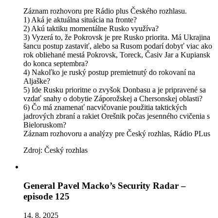
Záznam rozhovoru pre Rádio plus Českého rozhlasu.
1) Aká je aktuálna situácia na fronte?
2) Akú taktiku momentálne Rusko využíva?
3) Vyzerá to, že Pokrovsk je pre Rusko priorita. Má Ukrajina
šancu postup zastaviť, alebo sa Rusom podarí dobyť viac ako
rok obliehané mestá Pokrovsk, Toreck, Časiv Jar a Kupiansk
do konca septembra?
4) Nakoľko je ruský postup premietnutý do rokovaní na
Aljaške?
5) Ide Rusku prioritne o zvyšok Donbasu a je pripravené sa
vzdať snahy o dobytie Záporožskej a Chersonskej oblasti?
6) Čo má znamenať nacvičovanie použitia taktických
jadrových zbraní a rakiet Orešnik počas jesenného cvičenia s
Bieloruskom?
Záznam rozhovoru a analýzy pre Český rozhlas, Rádio PLus
Zdroj: Český rozhlas
General Pavel Macko’s Security Radar –
episode 125
14. 8. 2025