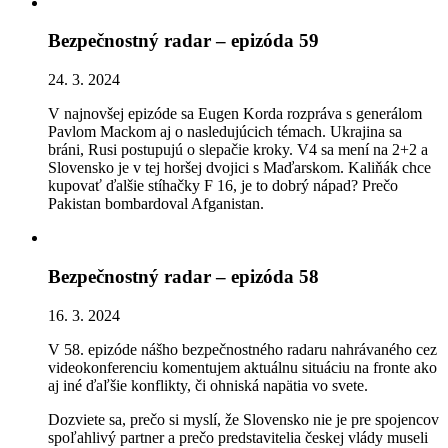
Bezpečnostný radar – epizóda 59
24. 3. 2024
V najnovšej epizóde sa Eugen Korda rozpráva s generálom
Pavlom Mackom aj o nasledujúcich témach. Ukrajina sa
bráni, Rusi postupujú o slepačie kroky. V4 sa mení na 2+2 a
Slovensko je v tej horšej dvojici s Maďarskom. Kaliňák chce
kupovať ďalšie stíhačky F 16, je to dobrý nápad? Prečo
Pakistan bombardoval Afganistan.
Bezpečnostný radar – epizóda 58
16. 3. 2024
V 58. epizóde nášho bezpečnostného radaru nahrávaného cez
videokonferenciu komentujem aktuálnu situáciu na fronte ako
aj iné ďaľšie konflikty, či ohniská napätia vo svete.
Dozviete sa, prečo si myslí, že Slovensko nie je pre spojencov
spoľahlivý partner a prečo predstavitelia českej vlády museli