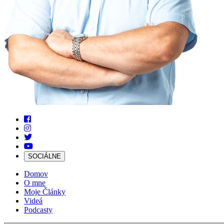
SOCIÁLNE
Domov
O mne
Moje Články
Videá
Podcasty