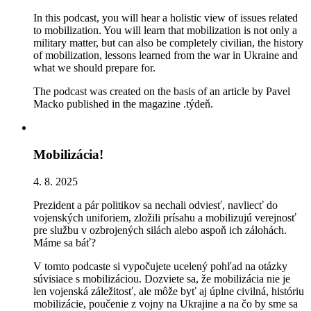
In this podcast, you will hear a holistic view of issues related
to mobilization. You will learn that mobilization is not only a
military matter, but can also be completely civilian, the history
of mobilization, lessons learned from the war in Ukraine and
what we should prepare for.
The podcast was created on the basis of an article by Pavel
Macko published in the magazine .týdeň.
Mobilizácia!
4. 8. 2025
Prezident a pár politikov sa nechali odviesť, navliecť do
vojenských uniforiem, zložili prísahu a mobilizujú verejnosť
pre službu v ozbrojených silách alebo aspoň ich zálohách.
Máme sa báť?
V tomto podcaste si vypočujete ucelený pohľad na otázky
súvisiace s mobilizáciou. Dozviete sa, že mobilizácia nie je
len vojenská záležitosť, ale môže byť aj úplne civilná, históriu
mobilizácie, poučenie z vojny na Ukrajine a na čo by sme sa