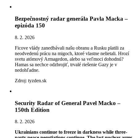
Bezpečnostný radar generála Pavla Macka –
epizóda 150
8. 2. 2026
Ficove vlády zanedbávali našu obranu a Rusku platili za
neodvedenú prácu na migoch, ktoré vlastne nelietali. Hrozí
svetu atómový Armagedon, alebo sa veľmoci dohodnú?
Hamas sa nechce odzbrojiť, trvalé riešenie Gazy je v
nedohľadne.
Zdroj: tyzden.sk
Security Radar of General Pavel Macko –
150th Edition
8. 2. 2026
Ukrainians continue to freeze in darkness while three-
party peace negotiations continue. The last nuclear arms