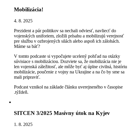
Mobilizácia!
4. 8. 2025
Prezident a pár politikov sa nechali odviesť, navliecť do
vojenských uniforiem, zložili prísahu a mobilizujú verejnosť
pre službu v ozbrojených silách alebo aspoň ich zálohách.
Máme sa báť?
V tomto podcaste si vypočujete ucelený pohľad na otázky
súvisiace s mobilizáciou. Dozviete sa, že mobilizácia nie je
len vojenská záležitosť, ale môže byť aj úplne civilná, históriu
mobilizácie, poučenie z vojny na Ukrajine a na čo by sme sa
mali pripraviť.
Podcast vznikol na základe článku uverejneného v časopise
.týždeň.
SITCEN 3/2025 Masívny útok na Kyjev
1. 8. 2025