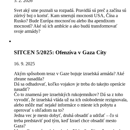
5. 2. 2026
Svet aký sme poznali sa rozpadá. Pravidlá sú preč a začína sú
zúrivý boj o korisť. Kam smerujú mocnosti USA, Čína a
Rusko? Bude Európa mocnosťou alebo iba apendixom
mocností? Aké sú ich ambície a ako budú transformovať
svoje armády?
SITCEN 5/2025: Ofenzíva v Gaza City
16. 9. 2025
Akým spôsobom teraz v Gaze bojuje izraelská armáda? Aké
zbrane nasadila?
Dá sa odhadovať, koľko vojakov je treba do takejto operácie
nasadiť?
Čo to znamená pre izraelských rukojemníkov? Dá sa z toho
vyvodiť, že izraelská vláda už na ich oslobodenie rezignovala,
alebo môže mať nejaké informáce o mieste ich pobytu a
operovať s ohľadom na to?
Jedna vec je mesto dobyť, druhá obsadiť a udržať – čo si
treba predstaviť pod tým, keď Izrael chce obsadiť mesto
Gaza?