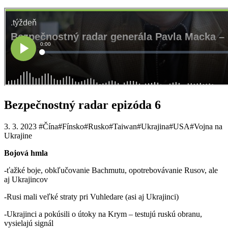
Bezpečnostný radar epizóda 6
3. 3. 2023
#Čína
#Fínsko
#Rusko
#Taiwan
#Ukrajina
#USA
#Vojna na
Ukrajine
Bojová hmla
-ťažké boje, obkľučovanie Bachmutu, opotrebovávanie Rusov, ale
aj Ukrajincov
-Rusi mali veľké straty pri Vuhledare (asi aj Ukrajinci)
-Ukrajinci a pokúsili o útoky na Krym – testujú ruskú obranu,
vysielajú signál