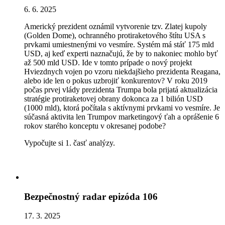
6. 6. 2025
Americký prezident oznámil vytvorenie tzv. Zlatej kupoly
(Golden Dome), ochranného protiraketového štítu USA s
prvkami umiestnenými vo vesmíre. Systém má stáť 175 mld
USD, aj keď experti naznačujú, že by to nakoniec mohlo byť
až 500 mld USD. Ide v tomto prípade o nový projekt
Hviezdnych vojen po vzoru niekdajšieho prezidenta Reagana,
alebo ide len o pokus uzbrojiť konkurentov? V roku 2019
počas prvej vlády prezidenta Trumpa bola prijatá aktualizácia
stratégie protiraketovej obrany dokonca za 1 bilión USD
(1000 mld), ktorá počítala s aktívnymi prvkami vo vesmíre. Je
súčasná aktivita len Trumpov marketingový ťah a oprášenie 6
rokov starého konceptu v okresanej podobe?
Vypočujte si 1. časť analýzy.
Bezpečnostný radar epizóda 106
17. 3. 2025