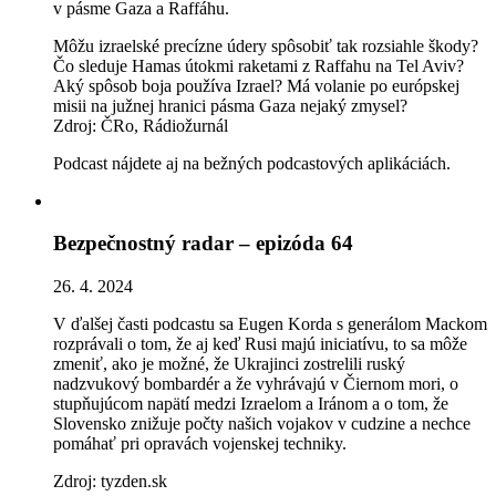
v pásme Gaza a Raffáhu.
Môžu izraelské precízne údery spôsobiť tak rozsiahle škody?
Čo sleduje Hamas útokmi raketami z Raffahu na Tel Aviv?
Aký spôsob boja používa Izrael? Má volanie po európskej
misii na južnej hranici pásma Gaza nejaký zmysel?
Zdroj: ČRo, Rádiožurnál
Podcast nájdete aj na bežných podcastových aplikáciách.
Bezpečnostný radar – epizóda 64
26. 4. 2024
V ďalšej časti podcastu sa Eugen Korda s generálom Mackom
rozprávali o tom, že aj keď Rusi majú iniciatívu, to sa môže
zmeniť, ako je možné, že Ukrajinci zostrelili ruský
nadzvukový bombardér a že vyhrávajú v Čiernom mori, o
stupňujúcom napätí medzi Izraelom a Iránom a o tom, že
Slovensko znižuje počty našich vojakov v cudzine a nechce
pomáhať pri opravách vojenskej techniky.
Zdroj: tyzden.sk