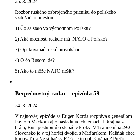
25. 3. 2024
Rozbor ruského ozbrojeného prieniku do poľského
vzdušného priestoru.
1) Čo sa stalo vo východnom Poľsku?
2) Aké možnosti reakcie má NATO a Poľsko?
3) Opakovanaé ruské provokácie.
4) O čo Rusom ide?
5) Ako to môže NATO riešiť?
Bezpečnostný radar – epizóda 59
24. 3. 2024
V najnovšej epizóde sa Eugen Korda rozpráva s generálom
Pavlom Mackom aj o nasledujúcich témach. Ukrajina sa
bráni, Rusi postupujú o slepačie kroky. V4 sa mení na 2+2 a
Slovensko je v tej horšej dvojici s Maďarskom. Kaliňák chce
kupovať ďalšie stíhačky F 16, je to dobrý nápad? Prečo