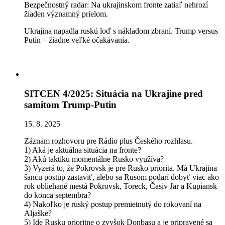
Bezpečnostný radar: Na ukrajinskom fronte zatiaľ nehrozí
žiaden významný prielom.
Ukrajina napadla ruskú loď s nákladom zbraní. Trump versus
Putin – žiadne veľké očakávania.
SITCEN 4/2025: Situácia na Ukrajine pred
samitom Trump-Putin
15. 8. 2025
Záznam rozhovoru pre Rádio plus Českého rozhlasu.
1) Aká je aktuálna situácia na fronte?
2) Akú taktiku momentálne Rusko využíva?
3) Vyzerá to, že Pokrovsk je pre Rusko priorita. Má Ukrajina
šancu postup zastaviť, alebo sa Rusom podarí dobyť viac ako
rok obliehané mestá Pokrovsk, Toreck, Časiv Jar a Kupiansk
do konca septembra?
4) Nakoľko je ruský postup premietnutý do rokovaní na
Aljaške?
5) Ide Rusku prioritne o zvyšok Donbasu a je pripravené sa