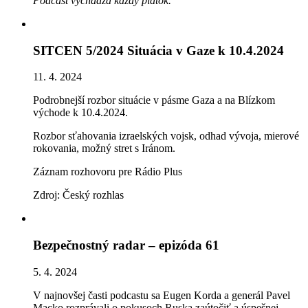
Podcast vychádza každý piatok.
SITCEN 5/2024 Situácia v Gaze k 10.4.2024
11. 4. 2024
Podrobnejší rozbor situácie v pásme Gaza a na Blízkom
východe k 10.4.2024.
Rozbor sťahovania izraelských vojsk, odhad vývoja, mierové
rokovania, možný stret s Iránom.
Záznam rozhovoru pre Rádio Plus
Zdroj: Český rozhlas
Bezpečnostný radar – epizóda 61
5. 4. 2024
V najnovšej časti podcastu sa Eugen Korda a generál Pavel
Macko rozprávali o pokusoch Ruska zaútočiť a úspešnej