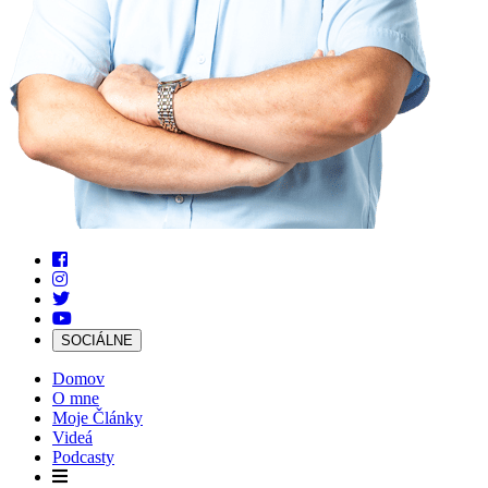
SOCIÁLNE
Domov
O mne
Moje Články
Videá
Podcasty