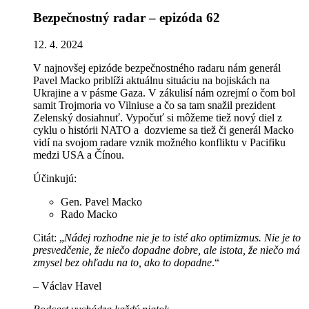
Bezpečnostný radar – epizóda 62
12. 4. 2024
V najnovšej epizóde bezpečnostného radaru nám generál
Pavel Macko priblíži aktuálnu situáciu na bojiskách na
Ukrajine a v pásme Gaza. V zákulisí nám ozrejmí o čom bol
samit Trojmoria vo Vilniuse a čo sa tam snažil prezident
Zelenský dosiahnuť. Vypočuť si môžeme tiež nový diel z
cyklu o histórii NATO a dozvieme sa tiež či generál Macko
vidí na svojom radare vznik možného konfliktu v Pacifiku
medzi USA a Čínou.
Účinkujú:
Gen. Pavel Macko
Rado Macko
Citát: „
Nádej rozhodne nie je to isté ako optimizmus. Nie je to
presvedčenie, že niečo dopadne dobre, ale istota, že niečo má
zmysel bez ohľadu na to, ako to dopadne
.“
– Václav Havel