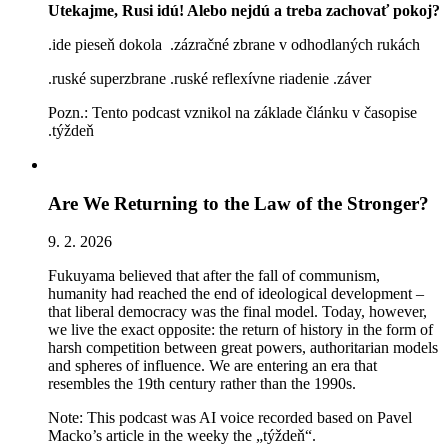
Utekajme, Rusi idú! Alebo nejdú a treba zachovať pokoj?
.ide pieseň dokola .zázračné zbrane v odhodlaných rukách
.ruské superzbrane .ruské reflexívne riadenie .záver
Pozn.: Tento podcast vznikol na základe článku v časopise
.týždeň
Are We Returning to the Law of the Stronger?
9. 2. 2026
Fukuyama believed that after the fall of communism,
humanity had reached the end of ideological development –
that liberal democracy was the final model. Today, however,
we live the exact opposite: the return of history in the form of
harsh competition between great powers, authoritarian models
and spheres of influence. We are entering an era that
resembles the 19th century rather than the 1990s.
Note: This podcast was AI voice recorded based on Pavel
Macko’s article in the weeky the „týždeň“.