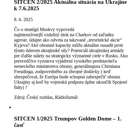
SITCEN 2/2025 Aktuálna situácia na Ukrajine
k 7.6.2025
8. 6. 2025
Čo o stratégii Moskvy vypoved
á
najintenzívnejš
í
vzdušn
ý
ú
tok na Charkov od začiatku
agresie,
ú
dajne ako odveta za takzvan
é
„teroristické akcie“
Kyjeva? Ak
é
obrann
é
kapacity môžu aktu
á
lne nasadit proti
týmto
ú
derom ukrajinsk
é
sily? Potenci
á
l ukrajinskej arm
á
dy
pre ďalšie n
á
lety na strategicky v
ý
znamn
é
ciele v Rusku. Ako
presvedčivo vyznieva vyj
á
dren
í
vysok
é
ho predstaviteľa
nemeck
é
ho ministerstva obrany, gener
á
lmajora Christiana
Freudinga, zodpovedn
é
ho za zbrojné dod
á
vky ( keď
ubezpečoval, že Európa bude schopná zabezpečiť obranu
Ukrajiny aj keď by vojenskú podporu úplne ukončili Spojen
é
št
á
ty) ?
Zdroj: Český rozhlas, Rádiožurnál
SITCEN 1/2025 Trumpov Golden Dome – 1.
časť