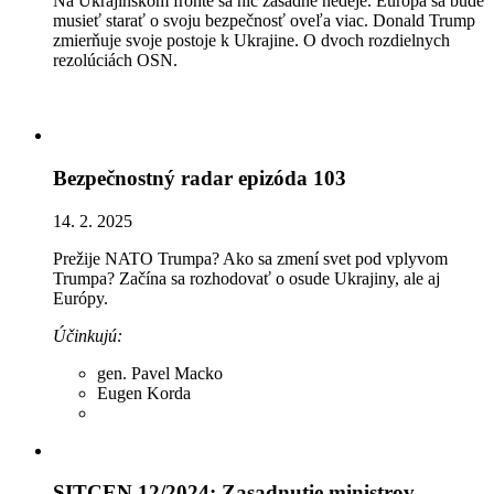
Na Ukrajinskom fronte sa nič zásadné nedeje. Európa sa bude
musieť starať o svoju bezpečnosť oveľa viac. Donald Trump
zmierňuje svoje postoje k Ukrajine. O dvoch rozdielnych
rezolúciách OSN.
Bezpečnostný radar epizóda 103
14. 2. 2025
Prežije NATO Trumpa? Ako sa zmení svet pod vplyvom
Trumpa? Začína sa rozhodovať o osude Ukrajiny, ale aj
Európy.
Účinkujú:
gen. Pavel Macko
Eugen Korda
SITCEN 12/2024: Zasadnutie ministrov