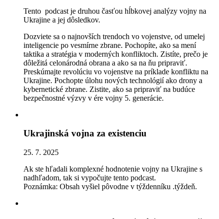
Tento podcast je druhou časťou hĺbkovej analýzy vojny na
Ukrajine a jej dôsledkov.
Dozviete sa o najnovších trendoch vo vojenstve, od umelej
inteligencie po vesmírne zbrane. Pochopíte, ako sa mení
taktika a stratégia v moderných konfliktoch. Zistíte, prečo je
dôležitá celonárodná obrana a ako sa na ňu pripraviť.
Preskúmajte revolúciu vo vojenstve na príklade konfliktu na
Ukrajine. Pochopte úlohu nových technológií ako drony a
kybernetické zbrane. Zistite, ako sa pripraviť na budúce
bezpečnostné výzvy v ére vojny 5. generácie.
Ukrajinská vojna za existenciu
25. 7. 2025
Ak ste hľadali komplexné hodnotenie vojny na Ukrajine s
nadhľadom, tak si vypočujte tento podcast.
Poznámka: Obsah vyšiel pôvodne v týždenníku .týždeň.