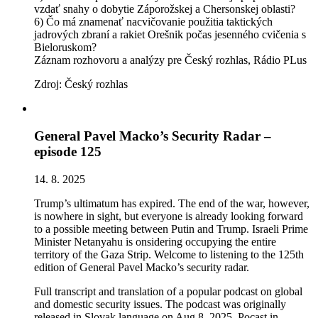
vzdať snahy o dobytie Záporožskej a Chersonskej oblasti?
6) Čo má znamenať nacvičovanie použitia taktických
jadrových zbraní a rakiet Orešnik počas jesenného cvičenia s
Bieloruskom?
Záznam rozhovoru a analýzy pre Český rozhlas, Rádio PLus
Zdroj: Český rozhlas
General Pavel Macko’s Security Radar –
episode 125
14. 8. 2025
Trump’s ultimatum has expired. The end of the war, however,
is nowhere in sight, but everyone is already looking forward
to a possible meeting between Putin and Trump. Israeli Prime
Minister Netanyahu is onsidering occupying the entire
territory of the Gaza Strip. Welcome to listening to the 125th
edition of General Pavel Macko’s security radar.
Full transcript and translation of a popular podcast on global
and domestic security issues. The podcast was originally
released in Slovak language on Aug 8, 2025. Pocast in