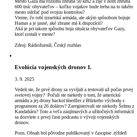
Mesto Gaza má rozlohu zhruba 50 km2 a žije v ňom zhruba
600 tisíc obyvateľov – koľko vojakov bude treba na to takéto
mesto udržať pod svojou kontrolou?
Vieme, čo robí izraelská armáda, ale akým spôsobom bojuje
Hamas a je jasné, aké zbrane má k dispozícii?
Aká je pri takom spôsobu boja situácia obyvateľov Gazy,
ktorí zostali v meste?
Zdroj: Rádiožurnál, Český rozhlas
Evolúcia vojenských dronov I.
3. 9. 2025
Vedeli ste, že prvé drony sa vyvíjali a testovali už počas prvej
svetovej vojny? Počuli ste niekedy o tom, že americkú
armádu a jej drony hackol tínedžer z Blízkeho východu s
programom za 26 dolárov? Zaregistrovali ste niekedy Šelmu z
Kandaháru? Toto a veľa zaujímavých a užitočných informácií
sa dozviete z prvej časti podcastu o vývoji vojenských
dronov.
Pozn. Obsah bol pôvodne publikovaný v časopise .týždeň