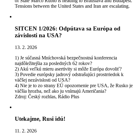
of State Marco Rubio is heading to Bratislava and Budapest.
Tensions between the United States and Iran are escalating.
SITCEN 1/2026: Odpútava sa Európa od
závislosti na USA?
13. 2. 2026
1) Je súčasná Mníchovská bezpečnostná konferencia
najdôležitejšia za posledných 62 rokov?
2) Akú veľkú mieru asertivity si môže Európa dovoliť?
3) Povedie európsky jadrový odstrašujúci prostrriedok k
väčšej nezávislosti od USA?
4) Nie je to zo strany EÚ opozornenie pre USA, že Rusko je
väčšia hrozba, než ako ju vnímajú Američania?
Zdroj: Český rozhlas, Rádio Plus
Utekajme, Rusi idú!
11. 2. 2026