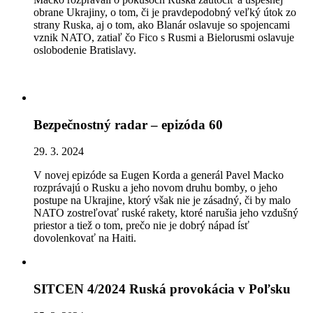
obrane Ukrajiny, o tom, či je pravdepodobný veľký útok zo
strany Ruska, aj o tom, ako Blanár oslavuje so spojencami
vznik NATO, zatiaľ čo Fico s Rusmi a Bielorusmi oslavuje
oslobodenie Bratislavy.
Bezpečnostný radar – epizóda 60
29. 3. 2024
V novej epizóde sa Eugen Korda a generál Pavel Macko
rozprávajú o Rusku a jeho novom druhu bomby, o jeho
postupe na Ukrajine, ktorý však nie je zásadný, či by malo
NATO zostreľovať ruské rakety, ktoré narušia jeho vzdušný
priestor a tiež o tom, prečo nie je dobrý nápad ísť
dovolenkovať na Haiti.
SITCEN 4/2024 Ruská provokácia v Poľsku