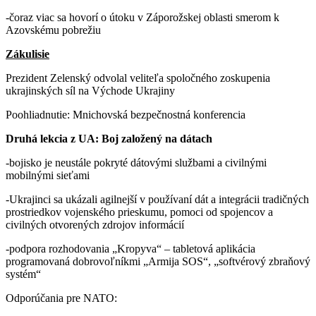
-čoraz viac sa hovorí o útoku v Záporožskej oblasti smerom k
Azovskému pobrežiu
Zákulisie
Prezident Zelenský odvolal veliteľa spoločného zoskupenia
ukrajinských síl na Východe Ukrajiny
Poohliadnutie: Mnichovská bezpečnostná konferencia
Druhá lekcia z UA: Boj založený na dátach
-bojisko je neustále pokryté dátovými službami a civilnými
mobilnými sieťami
-Ukrajinci sa ukázali agilnejší v používaní dát a integrácii tradičných
prostriedkov vojenského prieskumu, pomoci od spojencov a
civilných otvorených zdrojov informácií
-podpora rozhodovania „Kropyva“ – tabletová aplikácia
programovaná dobrovoľníkmi „Armija SOS“, „softvérový zbraňový
systém“
Odporúčania pre NATO: