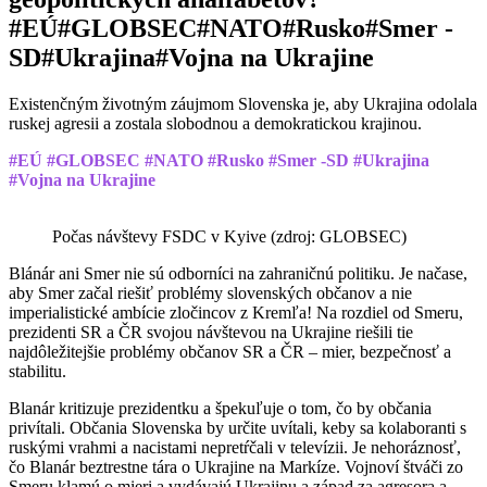
#EÚ
#GLOBSEC
#NATO
#Rusko
#Smer -
SD
#Ukrajina
#Vojna na Ukrajine
Existenčným životným záujmom Slovenska je, aby Ukrajina odolala
ruskej agresii a zostala slobodnou a demokratickou krajinou.
#EÚ #GLOBSEC #NATO #Rusko #Smer -SD #Ukrajina
#Vojna na Ukrajine
Počas návštevy FSDC v Kyive (zdroj: GLOBSEC)
Blánár ani Smer nie sú odborníci na zahraničnú politiku. Je načase,
aby Smer začal riešiť problémy slovenských občanov a nie
imperialistické ambície zločincov z Kremľa! Na rozdiel od Smeru,
prezidenti SR a ČR svojou návštevou na Ukrajine riešili tie
najdôležitejšie problémy občanov SR a ČR – mier, bezpečnosť a
stabilitu.
Blanár kritizuje prezidentku a špekuľuje o tom, čo by občania
privítali. Občania Slovenska by určite uvítali, keby sa kolaboranti s
ruskými vrahmi a nacistami nepretŕčali v televízii. Je nehoráznosť,
čo Blanár beztrestne tára o Ukrajine na Markíze. Vojnoví štváči zo
Smeru klamú o mieri a vydávajú Ukrajinu a západ za agresora a