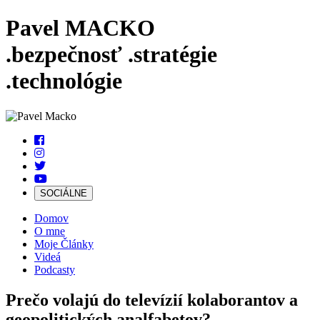
Pavel MACKO
.bezpečnosť
.stratégie
.technológie
SOCIÁLNE
Domov
O mne
Moje Články
Videá
Podcasty
Prečo volajú do televízií kolaborantov a
geopolitických analfabetov?