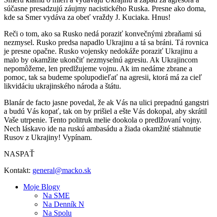
súčasne presadzujú záujmy nacistického Ruska. Presne ako doma,
kde sa Smer vydáva za obeť vraždy J. Kuciaka. Hnus!
Reči o tom, ako sa Rusko nedá poraziť konvečnými zbraňami sú
nezmysel. Rusko predsa napadlo Ukrajinu a tá sa bráni. Tá rovnica
je presne opačne. Rusko vojensky nedokáže poraziť Ukrajinu a
malo by okamžite ukončiť nezmyselnú agresiu. Ak Ukrajincom
nepomôžeme, len predlžujeme vojnu. Ak im nedáme zbrane a
pomoc, tak sa budeme spolupodieľať na agresii, ktorá má za cieľ
likvidáciu ukrajinského národa a štátu.
Blanár de facto jasne povedal, že ak Vás na ulici prepadnú gangstri
a budú Vás kopať, tak on by prišiel a ešte Vás dokopal, aby skrátil
Vaše utrpenie. Tento politruk melie dookola o predlžovaní vojny.
Nech láskavo ide na ruskú ambasádu a žiada okamžité stiahnutie
Rusov z Ukrajiny! Vypínam.
NASPAŤ
Kontakt:
general@macko.sk
Moje Blogy
Na
SME
Na
Denník N
Na
Spolu