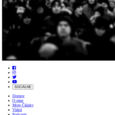
SOCIÁLNE
Domov
O mne
Moje Články
Videá
Podcasty