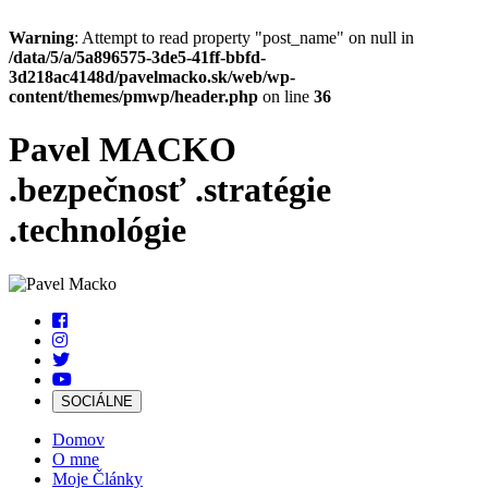
Warning
: Attempt to read property "post_name" on null in
/data/5/a/5a896575-3de5-41ff-bbfd-
3d218ac4148d/pavelmacko.sk/web/wp-
content/themes/pmwp/header.php
on line
36
Pavel MACKO
.bezpečnosť
.stratégie
.technológie
SOCIÁLNE
Domov
O mne
Moje Články