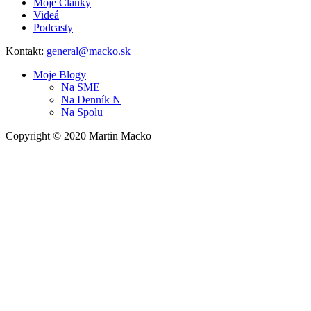
Moje Články
Videá
Podcasty
Kontakt:
general@macko.sk
Moje Blogy
Na
SME
Na
Denník N
Na
Spolu
Copyright © 2020 Martin Macko