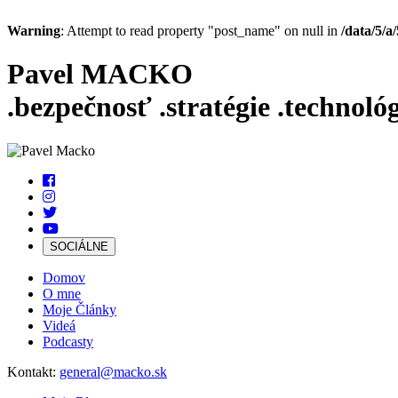
Warning
: Attempt to read property "post_name" on null in
/data/5/
Pavel MACKO
.bezpečnosť
.stratégie
.technológ
SOCIÁLNE
Domov
O mne
Moje Články
Videá
Podcasty
Kontakt:
general@macko.sk