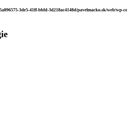
a/5a896575-3de5-41ff-bbfd-3d218ac4148d/pavelmacko.sk/web/wp-
ie