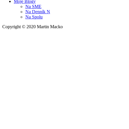
Moje Blogy
Na
SME
Na
Denník N
Na
Spolu
Copyright © 2020 Martin Macko