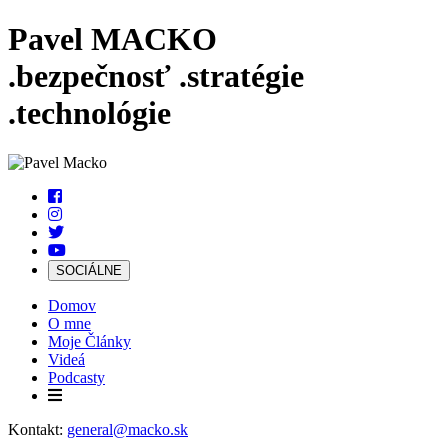
Pavel MACKO
.bezpečnosť
.stratégie
.technológie
SOCIÁLNE
Domov
O mne
Moje Články
Videá
Podcasty
Kontakt:
general@macko.sk