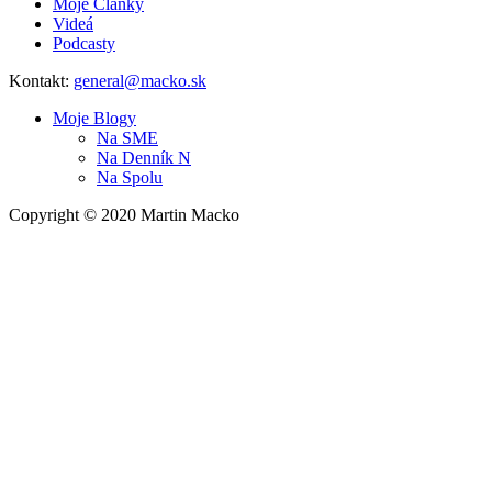
Moje Články
Videá
Podcasty
Kontakt:
general@macko.sk
Moje Blogy
Na
SME
Na
Denník N
Na
Spolu
Copyright © 2020 Martin Macko