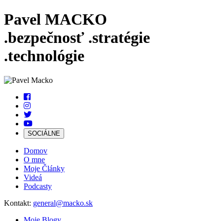
Pavel MACKO
.bezpečnosť
.stratégie
.technológie
SOCIÁLNE
Domov
O mne
Moje Články
Videá
Podcasty
Kontakt:
general@macko.sk
Moje Blogy