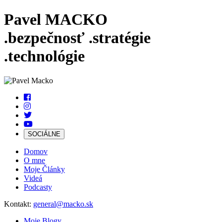
Pavel MACKO
.bezpečnosť
.stratégie
.technológie
SOCIÁLNE
Domov
O mne
Moje Články
Videá
Podcasty
Kontakt:
general@macko.sk
Moje Blogy