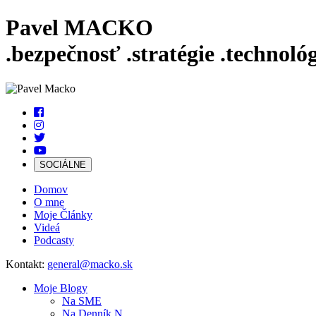
Pavel MACKO
.bezpečnosť
.stratégie
.technológ
SOCIÁLNE
Domov
O mne
Moje Články
Videá
Podcasty
Kontakt:
general@macko.sk
Moje Blogy
Na
SME
Na
Denník N