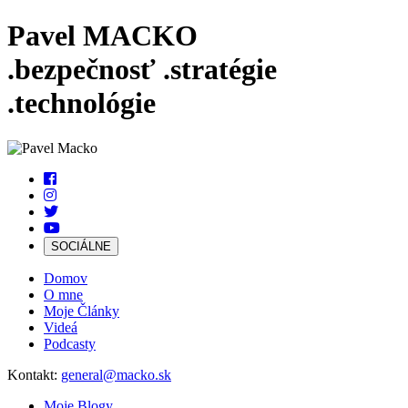
Pavel MACKO
.bezpečnosť
.stratégie
.technológie
SOCIÁLNE
Domov
O mne
Moje Články
Videá
Podcasty
Kontakt:
general@macko.sk
Moje Blogy