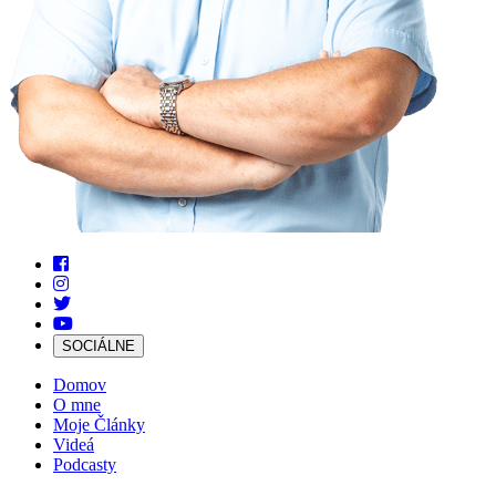
SOCIÁLNE
Domov
O mne
Moje Články
Videá
Podcasty