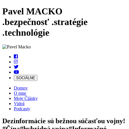
Pavel MACKO
.bezpečnosť
.stratégie
.technológie
SOCIÁLNE
Domov
O mne
Moje Články
Videá
Podcasty
Dezinformácie sú bežnou súčasťou vojny!
#Čína
#hybridná vojna
#Informačné