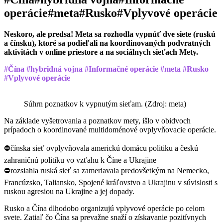
operácie
#meta
#Rusko
#Vplyvové operácie
Neskoro, ale predsa! Meta sa rozhodla vypnúť dve siete (ruskú
a čínsku), ktoré sa podieľali na koordinovaných podvratných
aktivitách v online priestore a na sociálnych sieťach Mety.
#Čína #hybridná vojna #Informačné operácie #meta #Rusko
#Vplyvové operácie
Súhrn poznatkov k vypnutým sieťam. (Zdroj: meta)
Na základe vyšetrovania a poznatkov mety, išlo v obidvoch
prípadoch o koordinované multidoménové ovplyvňovacie operácie.
⛔️čínska sieť ovplyvňovala americkú domácu politiku a českú
zahraničnú politiku vo vzťahu k Číne a Ukrajine
⛔️rozsiahla ruská sieť sa zameriavala predovšetkým na Nemecko,
Francúzsko, Taliansko, Spojené kráľovstvo a Ukrajinu v súvislosti s
ruskou agresiou na Ukrajine a jej dopady.
Rusko a Čína dlhodobo organizujú vplyvové operácie po celom
svete. Zatiaľ čo Čína sa prevažne snaží o získavanie pozitívnych