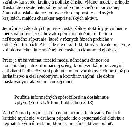
vzťahov ku svojej krajine a politike čínskej vládnej moci, v prípade
Ruska ide o systematickú hybridnú vojnu s cieľom podvratnej
činnosti a oslabenia rozhodovacích schopností v cieľových
krajinách, majúcu charakter nepriateľských aktivít.
Jedným zo základných pilierov ruskej štátnej doktríny je vnímanie
medzinárodných vzťahov ako permamentného konfliktu a
neľútostného súperenia, ktoré v rôznych fázach prebieha v
odlišných formách. Ale stále ide o konflikt, ktorý sa trvale prejavuje
v diplomatickej, informačnej, vojenskej a ekonomickej oblasti.
Preto je treba vnímať rozdiel medzi náhodnou činnosťou
konšpiračnej a dezinformačnej scény, ktorá vzniká prirodzenými
aktivitami ľudí s rôznymi pohnútkami od zárobkovej činnosti až po
šarlatánstvo a cieľavedomými a koordinovanými, ale dobre
maskovanými aktivitami cudzej moci.
Použitie informačných spôsobilostí na dosiahnutie
vplyvu (Zdroj: US Joint Publication 3-13)
Zatiaľ čo nad prvými stačí mávnuť rukou a budovať v ľuďoch
kritické myslenie, v druhom prípade ide o systematickú aktivitu s
nepriateľskými úmyslami, ktorej sa musíme aktívne brániť.