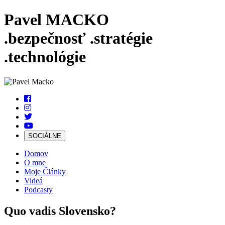
Pavel MACKO
.bezpečnosť
.stratégie
.technológie
SOCIÁLNE
Domov
O mne
Moje Články
Videá
Podcasty
Quo vadis Slovensko?